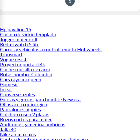
1
Hp pavilion 15
Cocina de vidrio templado
Jogger mujer drill
Redmi watch 5 lite
Carros y vehiculos a control remoto Hot wheels
Tronsmart
Vogue resist
Proyector portatil 4k
Coche con silla de carro
Botas hombre Columbia
Cars rayo mcqueen
Gamesir
In ear
Converse azules
Gorras y gorros para hombre New era
Ollas acero quirurgico
Pantalones hippies
Colchon rosen 2 plazas
Buzos cortos para mujer
Audifonos gamer inalambricos
Talla 40
Nike air max axis
Centro de entretenimiento con chimenea