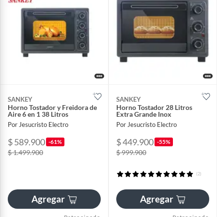
SANKEY
SANKEY
Horno Tostador y Freidora de
Horno Tostador 28 Litros
Aire 6 en 1 38 Litros
Extra Grande Inox
Por Jesucristo Electro
Por Jesucristo Electro
$ 589.900
$ 449.900
-61%
-55%
$ 1.499.900
$ 999.900
(2)
Agregar
Agregar