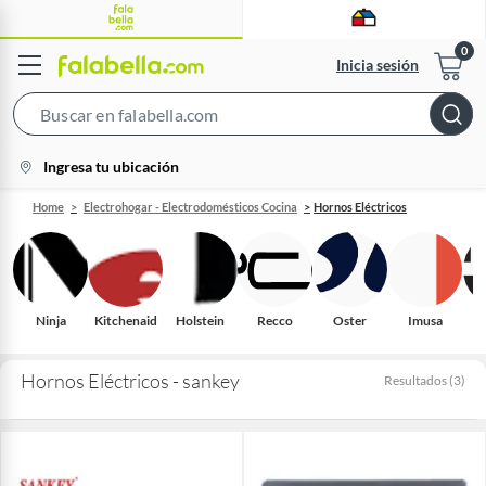
Inicia sesión
Search
Bar
location-
Ingresa tu ubicación
icon
Home
Electrohogar - Electrodomésticos Cocina
Hornos Eléctricos
Ninja
Kitchenaid
Holstein
Recco
Oster
Imusa
H
Hornos Eléctricos - sankey
Resultados
(
3
)