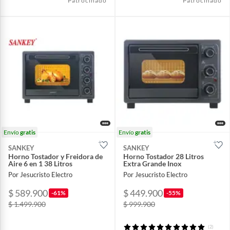
Patrocinado
Patrocinado
Envío
gratis
Envío
gratis
SANKEY
SANKEY
Horno Tostador y Freidora de
Horno Tostador 28 Litros
Aire 6 en 1 38 Litros
Extra Grande Inox
Por Jesucristo Electro
Por Jesucristo Electro
$ 589.900
$ 449.900
-61%
-55%
$ 1.499.900
$ 999.900
(2)