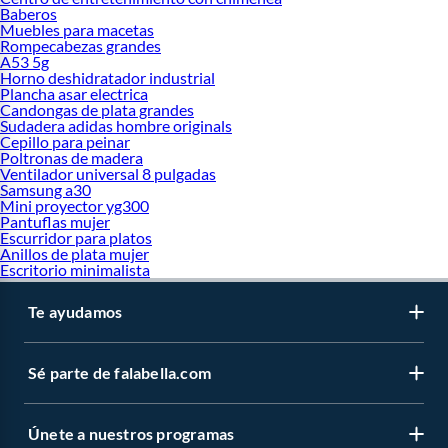
Baberos
Muebles para macetas
Rompecabezas grandes
A53 5g
Horno deshidratador industrial
Plancha asar electrica
Candongas de plata grandes
Sudadera adidas hombre originals
Cepillo para peinar
Poltronas de madera
Ventilador universal 8 pulgadas
Samsung a30
Mini proyector yg300
Pantuflas mujer
Escurridor para platos
Anillos de plata mujer
Escritorio minimalista
Te ayudamos
Sé parte de falabella.com
Únete a nuestros programas