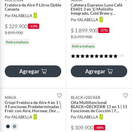
HOLSTEIN
NINJA
Freidora de Aire 9 Litros Doble
Cafetera Espresso Luxe Café
Canasta
ES601 3 en 1| Molinillo
Integrado, Cold Brew y
Por FALABELLA
Espumador Automático
Por FALABELLA
$ 329.900
-63%
$ 1.899.900
-37%
$ 899.900
$ 2.999.900
Retira mañana
Retira mañana
(65)
Agregar
Agregar
NINJA
BLACK+DECKER
Crispi Freidora de Aire 4 en 1 |
Olla Multifuncional
4 Funciones Predeterminadas |
BLACK+DECKER® 11 en 1 | 11
Freír con Aire, Hornear, Dorar,
Funciones de Cocción | 7
Recalentar | Incluye
Funciones de Olla a Presión y
Por FALABELLA
Por FALABELLA
Recipientes en Vidrio 3,8 Lt y
7 Funciones sin Presión| 9
1,4 Lt con Tapas y Adaptadores
Sistemas de Seguridad |
$ 309.900
| 1500 W | FN101GY
Capacidad 5.7 Litros | PR100B
-48%