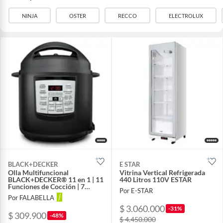
NINJA
OSTER
RECCO
ELECTROLUX
BLACK+DECKER
E STAR
Olla Multifuncional
Vitrina Vertical Refrigerada
BLACK+DECKER® 11 en 1 | 11
440 Litros 110V ESTAR
Funciones de Cocción | 7
Por E-STAR
Funciones de Olla a Presión y
Por FALABELLA
7 Funciones sin Presión| 9
$ 3.060.000
Sistemas de Seguridad |
-31%
$ 309.900
Capacidad 5.7 Litros | PR100B
-48%
$ 4.450.000