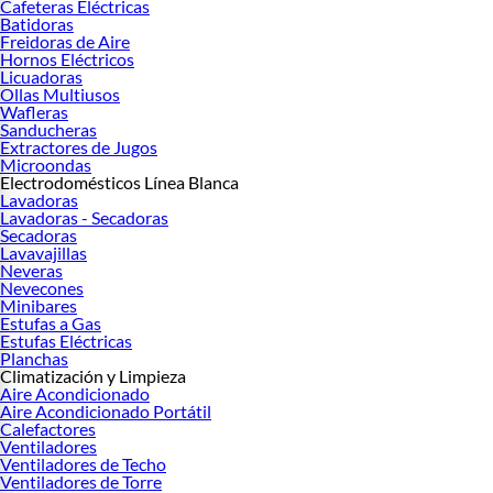
Cafeteras Eléctricas
para productos más ecológicos. 3. Diseño moderno y compacto: ideales para
Batidoras
cocinas modernas donde el espacio es limitado, sin comprometer la
Freidoras de Aire
Hornos Eléctricos
funcionalidad.
Licuadoras
Modelos y Opciones Disponibles en Falabella 🛍️
Ollas Multiusos
Wafleras
Microondas Multifunción Innovadores
Sanducheras
Extractores de Jugos
Para quienes buscan rapidez sin complicaciones, los microondas multifunción
Microondas
son ideales. Estos modelos suelen integrar opciones como cocinado a vapor y
Electrodomésticos Línea Blanca
Lavadoras
descongelado rápido, perfectos para quienes priorizan la eficiencia.
Lavadoras - Secadoras
Batidoras de Mano Versátiles
Secadoras
Lavavajillas
Con características como control de velocidad variable y accesorios
Neveras
intercambiables, las batidoras de mano son perfectas para quienes preparan
Nevecones
Minibares
desde salsas hasta pasteles. Los usuarios que buscan flexibilidad en la cocina las
Estufas a Gas
prefieren por su versatilidad.
Estufas Eléctricas
Guía para Elegir Bien: Los 3 Criterios que Importan 🎯
Planchas
Climatización y Limpieza
1. Funcionalidad: Evalúa qué prestaciones y accesorios realmente necesitas.
Aire Acondicionado
Aire Acondicionado Portátil
Algunos modelos ofrecen funcionalidades extras como triturar o moler, útiles
Calefactores
para usos específicos. 2. Tamaño y diseño: Si el espacio es una limitación, opta
Ventiladores
por modelos compactos pero completos. Verifica las medidas antes de invertir
Ventiladores de Techo
en un equipo grande. 3. Presupuesto: Define un rango claro antes de elegir, ya
Ventiladores de Torre