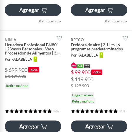
Agregar
Agregar
Patrocinado
Patrocinado
NINJA
RECCO
Licuadora Profesional BN801
Freidora de aire | 2.1 Lts | 6
+2 Vasos Personales +Vaso
programas predeterminados
Procesador de Alimentos | 3
Por FALABELLA
Velocidades | 5 Programas
Por FALABELLA
Predeterminados Auto IQ para
Batidos, Bebidas Congeladas,
$ 699.900
Extracciones de Frutas,
-42%
$ 99.900
-50%
Mezcla de Masas y Picatodo
$ 1.199.900
|Potencia máxima 1400 W
$ 119.900
$ 199.900
Retira mañana
Llega mañana
Retira mañana
(616)
(233)
Agregar
Agregar