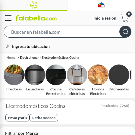
Inicia sesión
Search
Bar
location-
Ingresa tu ubicación
icon
Home
Electrohogar - Electrodomésticos Cocina
Freidoras
Licuadoras
Cocina
Cafeteras
Hornos
Microondas
Entretenida
eléctricas
Electricos
mu
a
Electrodomésticos Cocina
Resultados
(
7268
)
Envío gratis
Retira mañana
Filtrar por
Marca