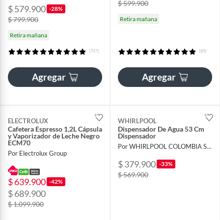
$ 599.900
$ 579.900
-28%
$ 799.900
Retira mañana
Retira mañana
(747)
(89)
Agregar
Agregar
ELECTROLUX
WHIRLPOOL
Cafetera Espresso 1,2L Cápsula
Dispensador De Agua 53 Cm
y Vaporizador de Leche Negro
Dispensador
ECM70
Por WHIRLPOOL COLOMBIA S A S
Por Electrolux Group
$ 379.900
-33%
$ 569.900
$ 639.900
-42%
$ 689.900
$ 1.099.900