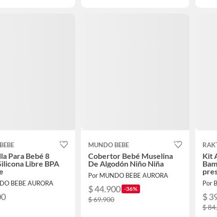
BEBE
MUNDO BEBE
RAK
lla Para Bebé 8
Cobertor Bebé Muselina
Kit 
Silicona Libre BPA
De Algodón Niño Niña
Bamb
e
pre
Por MUNDO BEBE AURORA
NDO BEBE AURORA
Por 
$ 44.900
-36%
00
$ 3
$ 69.900
$ 84