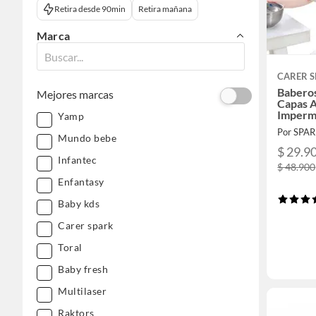
Retira desde 90min
Retira mañana
Marca
CARER 
Babero
Mejores marcas
Capas A
Imperm
Yamp
Por SPA
Mundo bebe
$ 29.9
Infantec
$ 48.900
Enfantasy
Baby kds
Carer spark
Toral
Baby fresh
Multilaser
Raktors