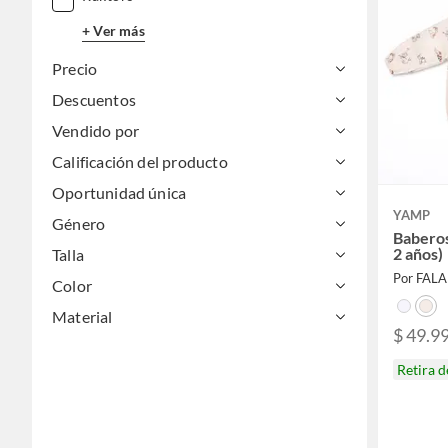
+ Ver más
Precio
Descuentos
Vendido por
Calificación del producto
Oportunidad única
YAMP
Género
Baberos
2 años)
Talla
Por FAL
Color
Material
$ 49.9
Retira 