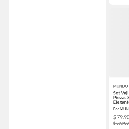
MUNDO 
Set Vaji
Piezas 
Elegant
Por MU
$ 79.9
$ 89.900