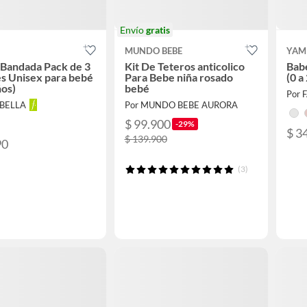
Envío
gratis
MUNDO BEBE
YAM
Bandada Pack de 3
Kit De Teteros anticolico
Bab
s Unisex para bebé
Para Bebe niña rosado
(0 a
ños)
bebé
Por 
ABELLA
Por MUNDO BEBE AURORA
$ 99.900
-29%
$ 3
$ 139.900
90
(3)