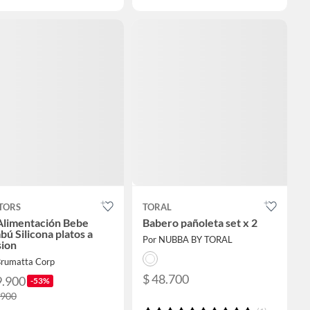
TORS
TORAL
Alimentación Bebe
Babero pañoleta set x 2
ú Silicona platos a
Por NUBBA BY TORAL
sion
Brumatta Corp
$ 48.700
9.900
-53%
.900