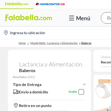
Menú
location-
Ingresa tu ubicación
icon
Home
Mundo Bebé - Lactancia y Alimentación
Baberos
Ordena
Recom
Lactancia y Alimentación
Baberos
Resultados
(
251
)
Tipo de Entrega
Envío a domicilio
Gratis
Retiro en un punto