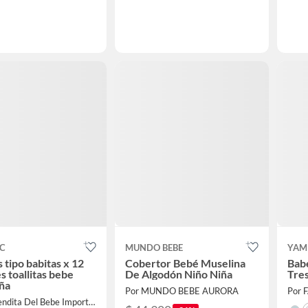
EC
MUNDO BEBE
YAM
 tipo babitas x 12
Cobertor Bebé Muselina
Bab
s toallitas bebe
De Algodón Niño Niña
Tre
ña
Por MUNDO BEBE AURORA
Por 
Por La Tiendita Del Bebe Importadora