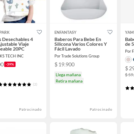
SPARK
ENFANTASY
YAM
s Desechables 4
Baberos Para Bebe En
Bab
justable Viaje
Silicona Varios Colores Y
de 5
eable 20PC
Fácil Lavado
Por 
RKS TECH INC
Por Trade Solutions Group
00
$ 19.900
-39%
$ 2
Llega mañana
$ 59
Retira mañana
(2)
Patrocinado
Patrocinado