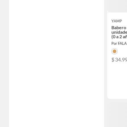
YAMP
Babero 
unidade
(0 a 2 a
Por FAL
$ 34.9