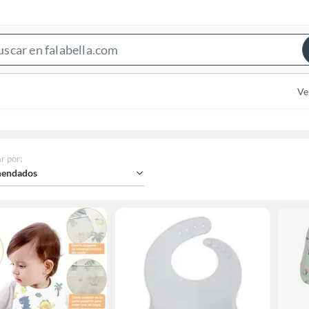
Search
Bar
Ve
r por
:
endados