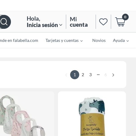
0
Hola
,
Mi
cuenta
Inicia sesión
nde en falabella.com
Tarjetas y cuentas
Novios
Ayuda
...
1
2
3
6