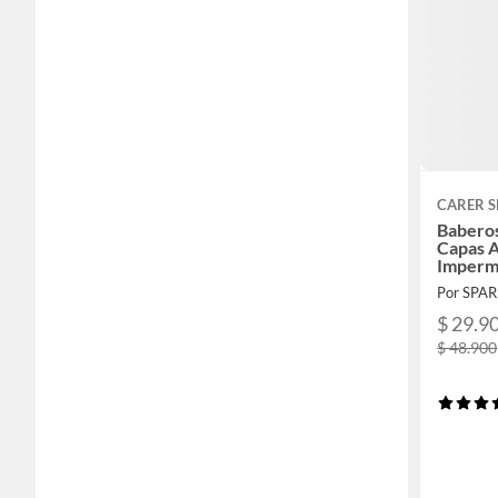
CARER 
Babero
Capas A
Imperm
Por SPA
$ 29.9
$ 48.900