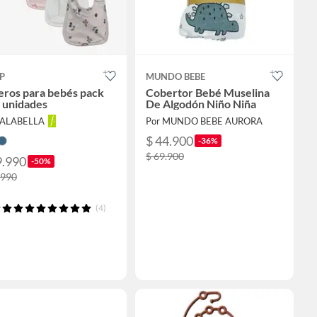
P
MUNDO BEBE
eros para bebés pack
Cobertor Bebé Muselina
 unidades
De Algodón Niño Niña
FALABELLA
Por MUNDO BEBE AURORA
$ 44.900
-36%
$ 69.900
9.990
-50%
.990
(4)