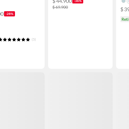
$ 44.900
-36%
$ 69.900
$ 3
00
-28%
Ret
(5)