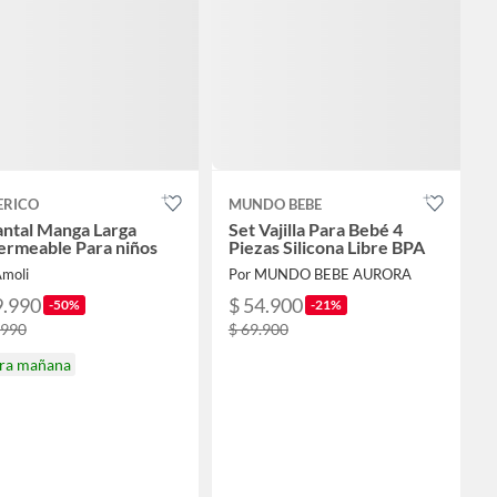
ERICO
MUNDO BEBE
antal Manga Larga
Set Vajilla Para Bebé 4
ermeable Para niños
Piezas Silicona Libre BPA
Amoli
Por MUNDO BEBE AURORA
9.990
$ 54.900
-50%
-21%
.990
$ 69.900
ira mañana