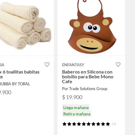
BA
ENFANTASY
x 6 toallitas babitas
Baberos en Silicona con
ge
bolsillo para Bebe Mono
Cafe
NUBBA BY TORAL
Por Trade Solutions Group
9.900
$ 19.900
Llega mañana
Retira mañana
(4)