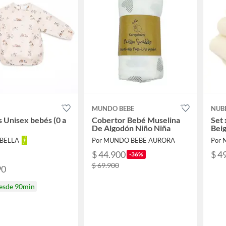
MUNDO BEBE
NUB
 Unisex bebés (0 a
Cobertor Bebé Muselina
Set 
De Algodón Niño Niña
Bei
ABELLA
Por MUNDO BEBE AURORA
Por 
$ 44.900
$ 4
-36%
$ 69.900
90
desde 90min