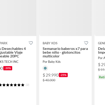
SPARK
BABY KDS
GEN
s Desechables 4
Semanario baberos x7 para
Del
justable Viaje
bebe niño - glotoncitos
Imp
eable 20PC
multicolor
Por 
RKS TECH INC
Por Baby Kds
$ 2
00
-39%
$ 59
$ 29.990
-25%
Ret
$ 40.000
(2)