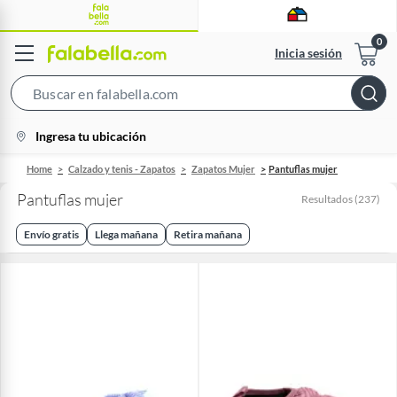
Inicia sesión
Search
Bar
location-
Ingresa tu ubicación
icon
Home
Calzado y tenis - Zapatos
Zapatos Mujer
Pantuflas mujer
Pantuflas mujer
Resultados
(
237
)
Envío gratis
Llega mañana
Retira mañana