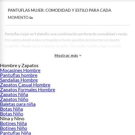
PANTUFLAS MUJER: COMODIDAD Y ESTILO PARA CADA
MOMENTO 👟
Pantuflas mujer en Falabella: una combinación perfecta de comodidad y moda.
Encuentra desde estilos ortopédicos hasta aquellas de peluche con diseño
acogedor, ideales para cualquier ocasión. Con envío rápido y seguro a toda
Colombia y 30 días de cambio, tu compra está garantizada.
Mostrar más
Navegar por nuestro catálogo es descubrir las pantuflas ideales para cada
Hombre y Zapatos
preferencia. Nuestra amplia variedad sirve para satisfacer cada gusto,
Mocasines Hombre
asegurando calidad y comodidad. Además, el proceso de compra es sencillo y
Pantuflas hombre
seguro, con diferentes formas de pago disponibles.
Sandalias Hombre
Zapatos Casual Hombre
¿Por qué estas pantuflas son una excelente elección? 🏆
Zapatos Formales Hombre
Zapatos Niña
Las pantuflas mujer de Falabella se destacan por su diseño y funcionalidad.
Zapatos Niño
Confeccionadas en materiales como EVA y textiles suaves, ofrecen una
Baletas para niña
experiencia de usuario inigualable. Los diseños de peluche brindan calidez,
Botas Niña
Botas Niño
mientras que los modelos ortopédicos aportan soporte efectivo. Todas nuestras
Nina y Nino
opciones son cuidadosamente seleccionadas para garantizar tu satisfacción.
Botines Niña
Botines Niño
Descubre las Diferentes Opciones y Modelos Disponibles 🛍️
Pantuflas Niña