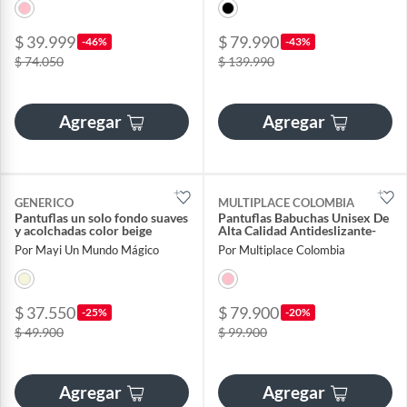
$ 39.999
$ 79.990
-46%
-43%
$ 74.050
$ 139.990
Agregar
Agregar
GENERICO
MULTIPLACE COLOMBIA
Pantuflas un solo fondo suaves
Pantuflas Babuchas Unisex De
y acolchadas color beige
Alta Calidad Antideslizante-
Por Mayi Un Mundo Mágico
Por Multiplace Colombia
$ 37.550
$ 79.900
-25%
-20%
$ 49.900
$ 99.900
Agregar
Agregar