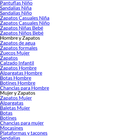
Pantuflas de Peluche para Mujer
Pantuflas Niño
Sandalias Niña
Perfectas para quienes buscan calidez y suavidad. Nuestros clientes valoran su
Sandalias Niño
Zapatos Casuales Niña
sensación acogedora, ideal para días fríos en casa.
Zapatos Casuales Niño
Pantuflas Ortopédicas Mujer
Zapatos Niñas Bebé
Zapatos Niños Bebé
Quienes buscan soporte adicional eligen estos modelos por su estructura
Hombre y Zapatos
ergonómica que alivia la presión en los pies y previene molestias.
Zapatos de agua
Zapatos formales
Consejos para Mantener y Prolongar el Uso de tus Pantuflas 👠
Zuecos Mujer
Zapatos
Para asegurar que tus pantuflas duren más tiempo, es esencial realizar un
Calzado Infantil
mantenimiento adecuado. Las pantuflas de peluche, por ejemplo, se benefician
Zapatos Hombre
de un lavado delicado. Puedes hacerlo a mano o en lavadora usando una bolsa
Alpargatas Hombre
Botas Hombre
de lavado, en agua fría para evitar el encogimiento. Secarlas al aire libre es
Botines Hombre
preferible para conservar su forma.
Chanclas para Hombre
Mujer y Zapatos
Si posees pantuflas ortopédicas, es importante tener en cuenta que aunque son
Zapatos Mujer
duraderas, deben mantenerse alejadas de la exposición prolongada al agua o la
Alpargatas
humedad. Una simple limpieza de su superficie con un paño seco puede ayudar
Baletas Mujer
a conservar el material. Asimismo, evita el uso excesivo en exteriores para
Botas
Botines
preservar su estructura de soporte.
Chanclas para mujer
Guía para Elegir las Mejores Pantuflas para Mujer 🎯
Mocasines
Plataformas y tacones
Considera materiales: el EVA es ligero y duradero; ideal para pantuflas
Sandalias