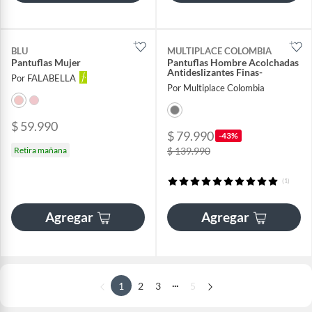
BLU
MULTIPLACE COLOMBIA
Pantuflas Mujer
Pantuflas Hombre Acolchadas
Antideslizantes Finas-
Por FALABELLA
Por Multiplace Colombia
$ 59.990
$ 79.990
-43%
Retira mañana
$ 139.990
(1)
Agregar
Agregar
...
1
2
3
5