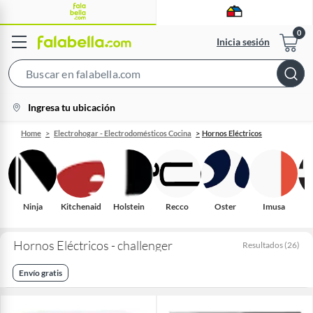
Inicia sesión
Search
Bar
location-
Ingresa tu ubicación
icon
Home
Electrohogar - Electrodomésticos Cocina
Hornos Eléctricos
Ninja
Kitchenaid
Holstein
Recco
Oster
Imusa
H
Hornos Eléctricos - challenger
Resultados
(
26
)
Envío gratis