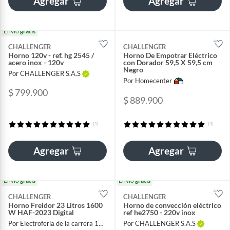
Agregar
Agregar
Envío
gratis
CHALLENGER
CHALLENGER
Horno 120v - ref. hg 2545 /
Horno De Empotrar Eléctrico
acero inox - 120v
con Dorador 59,5 X 59,5 cm
Negro
Por CHALLENGER S.A.S
Por Homecenter
$ 799.900
$ 889.900
(1)
(3)
Agregar
Agregar
Envío
gratis
Envío
gratis
CHALLENGER
CHALLENGER
Horno Freidor 23 Litros 1600
Horno de convección eléctrico
W HAF-2023 Digital
ref he2750 - 220v inox
Por Electroferia de la carrera 13 sas
Por CHALLENGER S.A.S