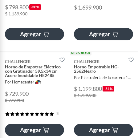
$ 798.800
$ 1.699.900
-30%
$ 1.139.900
Agregar
Agregar
Envío
gratis
CHALLENGER
CHALLENGER
Horno de Empotrar Eléctrico
Horno Empotrable HG-
con Gratinador 59.5x34 cm
2562Negro
Acero Inoxidable HE2485
Por Electroferia de la carrera 13 sas
Por Homecenter
$ 1.199.800
-31%
$ 729.900
$ 1.729.900
$ 779.900
(9)
Agregar
Agregar