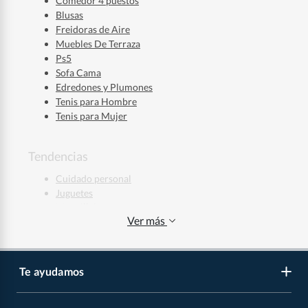
Comedor 4 puestos
Blusas
Freidoras de Aire
Muebles De Terraza
Ps5
Sofa Cama
Edredones y Plumones
Tenis para Hombre
Tenis para Mujer
Tendencias
Cuidado personal
Juguetes
Maquillaje
Ver más
Ropa deportiva
Jeans Hombre
Jeans Mujer
Regalos de Navidad
Te ayudamos
Regalos de Navidad para Niños
Regalos de Navidad para Mujeres