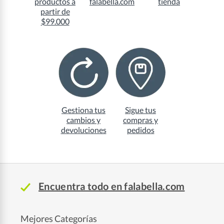
productos a
falabella.com
tienda
partir de
$99.000
Gestiona tus
Sigue tus
cambios y
compras y
devoluciones
pedidos
Encuentra todo en falabella.com
Mejores Categorías