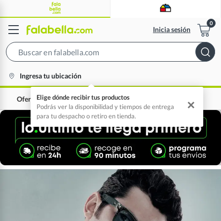
Inicia sesión
Search
Bar
location-
Ingresa tu ubicación
icon
Elige dónde recibir tus productos
Ofertas
0% interés
✕
Podrás ver la disponibilidad y tiempos de entrega
para tu despacho o retiro en tienda.