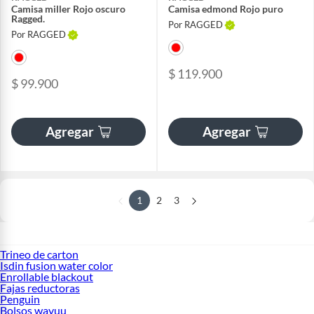
Camisa miller Rojo oscuro
Camisa edmond Rojo puro
Ragged.
Por RAGGED
Por RAGGED
$ 119.900
$ 99.900
Agregar
Agregar
1
2
3
Trineo de carton
Isdin fusion water color
Enrollable blackout
Fajas reductoras
Penguin
Bolsos wayuu