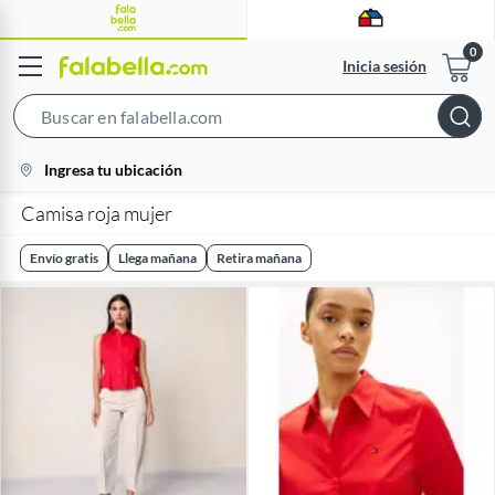
Inicia sesión
Search
Bar
location-
Ingresa tu ubicación
icon
Camisa roja mujer
Envío gratis
Llega mañana
Retira mañana