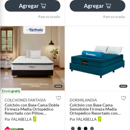
Agregar
Agregar
Patrocinado
Patrocinado
Envío
gratis
COLCHONES FANTASIA
DORMILANDIA
Colchón con Base Cama Doble
Colchón con Base Cama
Firmeza Media Ortopédico
Semidoble Firmeza Media
Resortado con Pillow
Ortopédico Resortado con
Dreamax One 140 x 190 cm +
Pillow Dublín 120 x 190 cm +
Por FALABELLA
Por FALABELLA
2 Almohadas Colchones
2 Almohadas
Fantasía