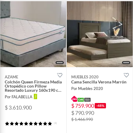
AZAME
MUEBLES 2020
Colchón Queen Firmeza Media
Cama Sencilla Verona Marrón
Ortopédico con Pillow
Por Muebles 2020
Resortado Luxury 160x190 cm
Tela Anti-Flama Colchones -
Por FALABELLA
Precio de Lanzamiento
$ 759.900
-48%
$ 3.610.900
$ 790.990
$ 1.466.990
(4)