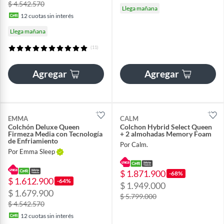
$ 4.542.570
Llega mañana
12
cuotas sin interés
Llega mañana
(11)
Agregar
Agregar
EMMA
CALM
Colchón Deluxe Queen
Colchon Hybrid Select Queen
Firmeza Media con Tecnología
+ 2 almohadas Memory Foam
de Enfriamiento
Por Calm.
Por Emma Sleep
$ 1.871.900
-68%
$ 1.612.900
-64%
$ 1.949.000
$ 1.679.900
$ 5.799.000
$ 4.542.570
12
cuotas sin interés