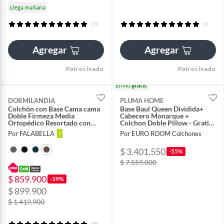
Llega mañana
(11)
(2)
Agregar
Agregar
Patrocinado
Patrocinado
Envío
gratis
DORMILANDIA
PLUMA HOME
Colchón con Base Cama cama
Base Baul Queen Dividida+
Doble Firmeza Media
Cabecero Monarque +
Ortopédico Resortado con
Colchon Doble Pillow - Gratis
Pillow Dublín 140 x 190 cm +
2Almohadas y Protector
Por FALABELLA
Por EURO ROOM Colchones
2 Almohadas
$ 3.401.550
-55%
$ 7.559.000
$ 859.900
-39%
$ 899.900
$ 1.419.900
(99)