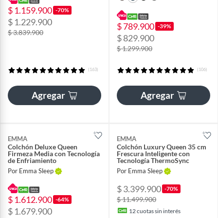
$ 1.159.900
-70%
$ 1.229.900
$ 789.900
-39%
$ 3.839.900
$ 829.900
$ 1.299.900
(163)
(106)
Agregar
Agregar
EMMA
EMMA
Colchón Deluxe Queen
Colchón Luxury Queen 35 cm
Firmeza Media con Tecnología
Frescura Inteligente con
de Enfriamiento
Tecnología ThermoSync
Por Emma Sleep
Por Emma Sleep
$ 3.399.900
-70%
$ 1.612.900
$ 11.499.900
-64%
$ 1.679.900
12
cuotas sin interés