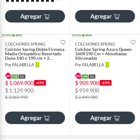
Agregar
Agregar
Envío
gratis
Envío
gratis
COLCHONES SPRING
COLCHONES SPRING
Colchón Spring Doble Firmeza
Colchón Spring Azura Queen
Media Ortopédico Resortado
160X190 Cm + Almohadas
Duna 140 x 190 cm + 2
Siliconadas
Almohadas + Protector
Por FALABELLA
Por FALABELLA
$ 1.069.900
$ 909.900
-65%
-63%
$ 1.129.900
$ 959.900
$ 3.069.990
$ 2.449.980
Agregar
Agregar