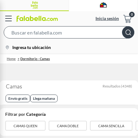
Inicia sesión
Search
Bar
location-
Ingresa tu ubicación
icon
Home
Dormitorio - Camas
Camas
Resultados
(
4348
)
Envío gratis
Llega mañana
Filtrar por
Categoría
CAMAS QUEEN
CAMA DOBLE
CAMA SENCILLA