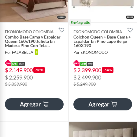
Envío
gratis
EKONOMODO COLOMBIA
EKONOMODO COLOMBIA
Combo Base Cama y Espaldar
Colchon Queen + Base Cama +
Queen 160x190 Julieta En
Espaldar En Pino Lupe Beige
Madera Pino Con Tela
160X190
Premium Beige
Por FALABELLA
Por EKONOMODO
$ 2.149.900
$ 2.399.900
-58%
-54%
$ 2.259.900
$ 2.499.900
$ 5.059.900
$ 5.249.900
Agregar
Agregar