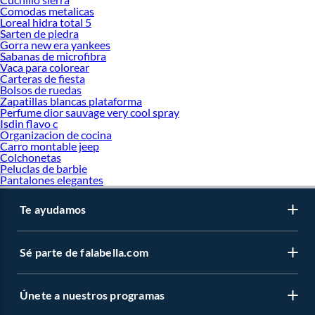
Comodas metalicas
Loreal hidra total 5
Sarten de piedra
Gorra new era yankees
Sabanas de microfibra
Vaca para colorear
Carteras de fiesta
Bolsos de ruedas
Zapatillas blancas plataforma
Perfume dior sauvage very cool spray
Isdin flavo c
Organizacion de cocina
Carro montable jeep
Colchonetas
Peluclas de barbie
Pantalones elegantes
Te ayudamos
Sé parte de falabella.com
Únete a nuestros programas