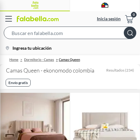
Inicia sesión
Search
Bar
location-
Ingresa tu ubicación
icon
Home
Dormitorio - Camas
Camas Queen
Camas Queen - ekonomodo colombia
Resultados
(
234
)
Envío gratis