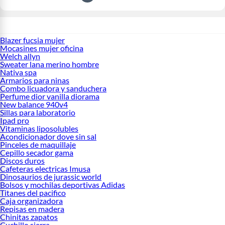
Blazer fucsia mujer
Mocasines mujer oficina
Welch allyn
Sweater lana merino hombre
Nativa spa
Armarios para ninas
Combo licuadora y sanduchera
Perfume dior vanilla diorama
New balance 940v4
Sillas para laboratorio
Ipad pro
Vitaminas liposolubles
Acondicionador dove sin sal
Pinceles de maquillaje
Cepillo secador gama
Discos duros
Cafeteras electricas Imusa
Dinosaurios de jurassic world
Bolsos y mochilas deportivas Adidas
Titanes del pacifico
Caja organizadora
Repisas en madera
Chinitas zapatos
Cuchillo sierra