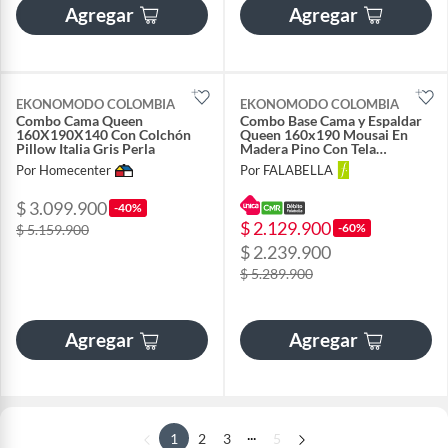
Agregar
Agregar
EKONOMODO COLOMBIA
EKONOMODO COLOMBIA
Combo Cama Queen
Combo Base Cama y Espaldar
160X190X140 Con Colchón
Queen 160x190 Mousai En
Pillow Italia Gris Perla
Madera Pino Con Tela
Premium Beige
Por Homecenter
Por FALABELLA
$ 3.099.900
-40%
$ 2.129.900
-60%
$ 5.159.900
$ 2.239.900
$ 5.289.900
Agregar
Agregar
...
1
2
3
5