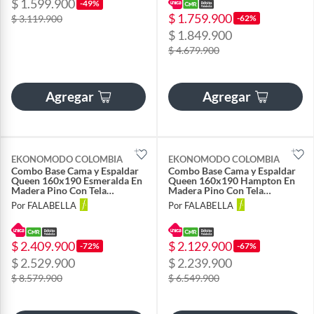
$ 1.599.900
-49%
$ 1.759.900
-62%
$ 3.119.900
$ 1.849.900
$ 4.679.900
Agregar
Agregar
EKONOMODO COLOMBIA
EKONOMODO COLOMBIA
Combo Base Cama y Espaldar
Combo Base Cama y Espaldar
Queen 160x190 Esmeralda En
Queen 160x190 Hampton En
Madera Pino Con Tela
Madera Pino Con Tela
Premium Beige
Premium Beige
Por FALABELLA
Por FALABELLA
$ 2.409.900
$ 2.129.900
-72%
-67%
$ 2.529.900
$ 2.239.900
$ 8.579.900
$ 6.549.900