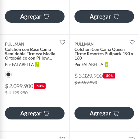
Agregar
Agregar
PULLMAN
PULLMAN
Colchón con Base Cama
Colchon Con Cama Queen
Semidoble Firmeza Media
Firme Resortes Pullpack 190 x
Ortopédico con Pillow
160
Resortado Orthopack Euro
Por FALABELLA
Por FALABELLA
120 x 190 cm + Almohada
$ 3.329.900
-50%
$ 6.659.990
$ 2.099.900
-50%
$ 4.199.990
Agregar
Agregar