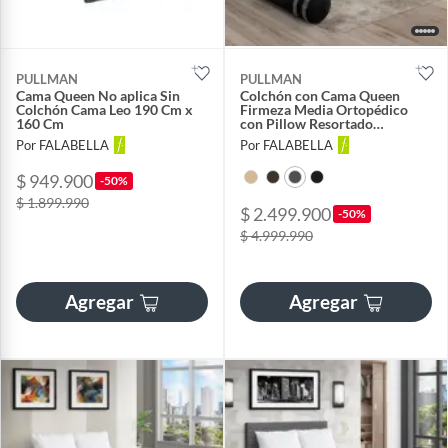
PULLMAN
PULLMAN
Cama Queen No aplica Sin
Colchón con Cama Queen
Colchón Cama Leo 190 Cm x
Firmeza Media Ortopédico
160 Cm
con Pillow Resortado
Orthopack Euro 160 x 190 cm
Por FALABELLA
Por FALABELLA
+ 2 Almohada
$ 949.900
-50%
$ 1.899.990
$ 2.499.900
-50%
$ 4.999.990
Agregar
Agregar