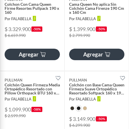
Colchon Con Cama Queen
Cama Queen No aplica Sin
Firme Resortes Pullpack 190 x
Colchón Cama Firenze 190 Cm
160
x 160 Cm
Por FALABELLA
Por FALABELLA
$ 3.329.900
$ 1.399.900
-50%
-50%
$ 6.659.990
$ 2.799.990
Agregar
Agregar
PULLMAN
PULLMAN
Colchón Queen Firmeza Media
Colchón con Base Cama Queen
Ortopédico Resortado con
Firmeza Suave Ortopédico
Pillow Orthopack BTU 160 x
Resortado Softpack 160 x 190
190 cm Colchones
cm + 2 Almohada + Cabecero
Por FALABELLA
Por FALABELLA
$ 1.099.900
-58%
$ 2.599.990
$ 3.149.900
-50%
$ 6.299.900