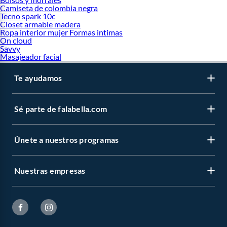
Camiseta de colombia negra
Tecno spark 10c
Closet armable madera
Ropa interior mujer Formas intimas
On cloud
Savvy
Masajeador facial
Te ayudamos
Sé parte de falabella.com
Únete a nuestros programas
Nuestras empresas