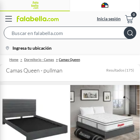
Inicia sesión
Search
Bar
location-
Ingresa tu ubicación
icon
Home
Dormitorio - Camas
Camas Queen
Camas Queen - pullman
Resultados
(
175
)