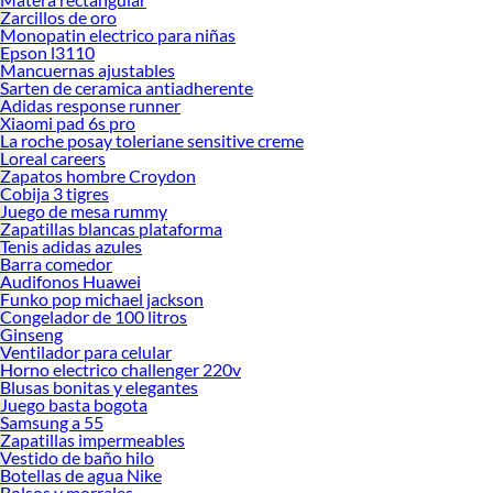
Zarcillos de oro
Monopatin electrico para niñas
Epson l3110
Mancuernas ajustables
Sarten de ceramica antiadherente
Adidas response runner
Xiaomi pad 6s pro
La roche posay toleriane sensitive creme
Loreal careers
Zapatos hombre Croydon
Cobija 3 tigres
Juego de mesa rummy
Zapatillas blancas plataforma
Tenis adidas azules
Barra comedor
Audifonos Huawei
Funko pop michael jackson
Congelador de 100 litros
Ginseng
Ventilador para celular
Horno electrico challenger 220v
Blusas bonitas y elegantes
Juego basta bogota
Samsung a 55
Zapatillas impermeables
Vestido de baño hilo
Botellas de agua Nike
Bolsos y morrales