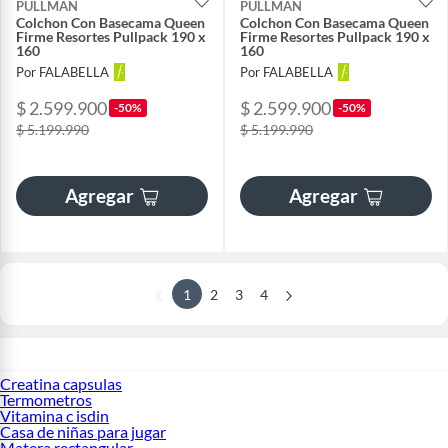
PULLMAN
PULLMAN
Colchon Con Basecama Queen
Colchon Con Basecama Queen
Firme Resortes Pullpack 190 x
Firme Resortes Pullpack 190 x
160
160
Por FALABELLA
Por FALABELLA
$ 2.599.900
$ 2.599.900
-50%
-50%
$ 5.199.990
$ 5.199.990
Agregar
Agregar
1
2
3
4
Creatina capsulas
Termometros
Vitamina c isdin
Casa de niñas para jugar
Matera rectangular