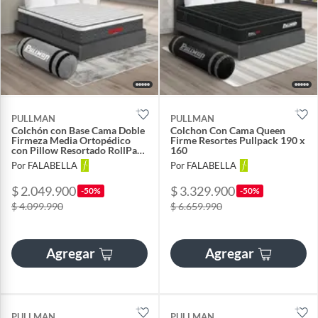
PULLMAN
PULLMAN
Colchón con Base Cama Doble
Colchon Con Cama Queen
Firmeza Media Ortopédico
Firme Resortes Pullpack 190 x
con Pillow Resortado RollPack
160
140 x 190 cm + 2 Almohada
Por FALABELLA
Por FALABELLA
$ 2.049.900
$ 3.329.900
-50%
-50%
$ 4.099.990
$ 6.659.990
Agregar
Agregar
PULLMAN
PULLMAN