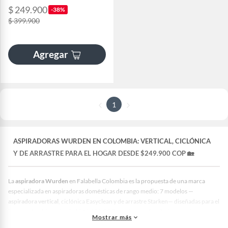
$ 249.900
-38%
$ 399.900
Agregar
1
ASPIRADORAS WURDEN EN COLOMBIA: VERTICAL, CICLÓNICA
Y DE ARRASTRE PARA EL HOGAR DESDE $249.900 COP 🏡
La
aspiradora Wurden
en Falabella Colombia es la propuesta de una marca
especializada en aspiradoras domésticas de rango medio: 7 modelos —
aspiradora vertical
, ciclónica Easyclean y de arrastre Starken— diseñadas para el
hogar colombiano desde $249.900 COP, con foco en la relación precio-
Mostrar más
rendimiento para uso diario en pisos duros y tapetes de pelo corto.