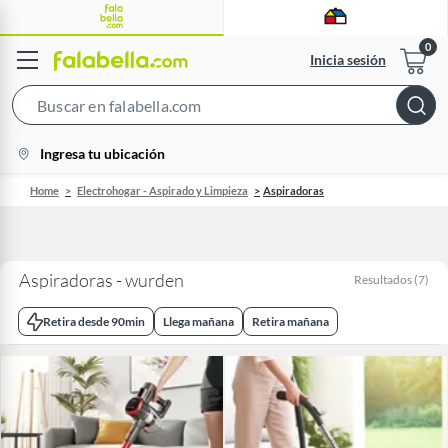
Inicia sesión
Search
Bar
location-
Ingresa tu ubicación
icon
Home
Electrohogar - Aspirado y Limpieza
Aspiradoras
Aspiradoras - wurden
Resultados
(
7
)
Retira desde 90min
Llega mañana
Retira mañana