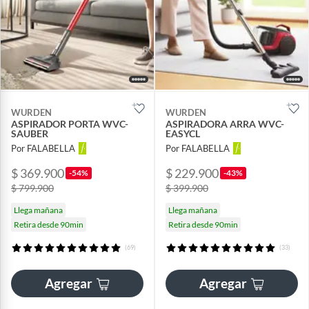
WURDEN
WURDEN
ASPIRADOR PORTA WVC-
ASPIRADORA ARRA WVC-
SAUBER
EASYCL
Por FALABELLA
Por FALABELLA
$ 369.900
$ 229.900
-54%
-43%
$ 799.900
$ 399.900
Llega mañana
Llega mañana
Retira desde 90min
Retira desde 90min
(69)
(33)
Agregar
Agregar