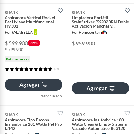
SHARK
SHARK
Aspiradora Vertical Rocket
Limpiadora Portátil
Pet Liviana Multifuncional
StainStriker PX202BRN Doble
HV301
Activación Manchas y
Mascotas
Por FALABELLA
Por Homecenter
$ 599.900
$ 959.900
-25%
$ 799.900
Retira mañana
(76)
Agregar
Agregar
Patrocinado
SHARK
SHARK
Aspiradora Tipo Escoba
Aspiradora Inalámbrica 180
Inalámbrica 181 Watts Pet Pro
Watts Clean & Empty Sistema
Iz142
Vaciado Automático Bu3120