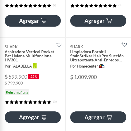
(2)
(1)
Agregar
Agregar
SHARK
SHARK
Aspiradora Vertical Rocket
Limpiadora Portátil
Pet Liviana Multifuncional
StainStriker HairPro Succión
HV301
Ultrapotente Anti-Enredos
Mascotas
Por FALABELLA
Por Homecenter
$ 599.900
$ 1.009.900
-25%
$ 799.900
Retira mañana
(76)
Agregar
Agregar