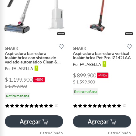
SHARK
SHARK
Aspiradora barredora
Aspiradora barredora vertical
inalámbrica con sistema de
inalámbrica Pet Pro IZ142LAA
vaciado automático Clean &
Por FALABELLA
Empty BU3120
Por FALABELLA
$ 899.900
-44%
$ 1.199.900
-40%
$ 1.599.900
$ 1.999.900
Retira mañana
Retira mañana
(1)
(2)
Agregar
Agregar
Patrocinado
Patrocinado