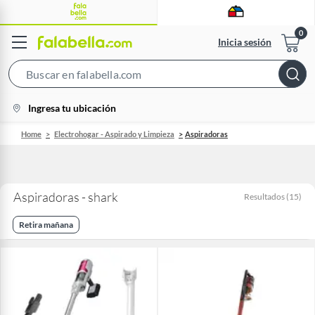
Inicia sesión
Search
Bar
location-
Ingresa tu ubicación
icon
Home
Electrohogar - Aspirado y Limpieza
Aspiradoras
Aspiradoras - shark
Resultados
(
15
)
Retira mañana