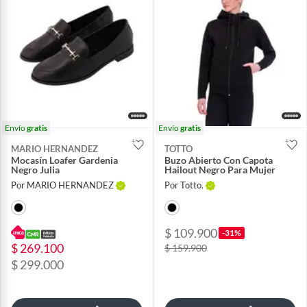
Envío
gratis
Envío
gratis
MARIO HERNANDEZ
TOTTO
Mocasín Loafer Gardenia
Buzo Abierto Con Capota
Negro Julia
Hailout Negro Para Mujer
Por MARIO HERNANDEZ
Por Totto.
$ 109.900
-31%
$ 269.100
$ 159.900
$ 299.000