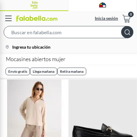
Inicia sesión
Search
Bar
location-
Ingresa tu ubicación
icon
Mocasines abiertos mujer
Envío gratis
Llega mañana
Retira mañana