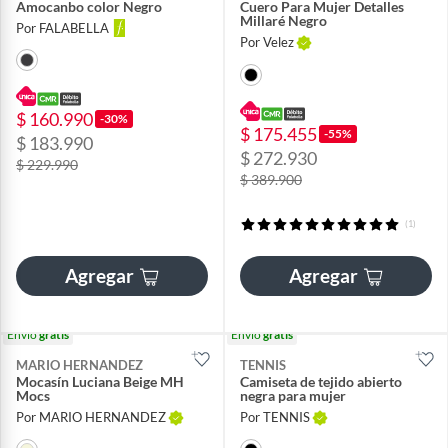
Amocanbo color Negro
Cuero Para Mujer Detalles
Millaré Negro
Por FALABELLA
Por Velez
$ 160.990
-30%
$ 175.455
-55%
$ 183.990
$ 272.930
$ 229.990
$ 389.900
(1)
Agregar
Agregar
Envío
gratis
Envío
gratis
MARIO HERNANDEZ
TENNIS
Mocasín Luciana Beige MH
Camiseta de tejido abierto
Mocs
negra para mujer
Por MARIO HERNANDEZ
Por TENNIS