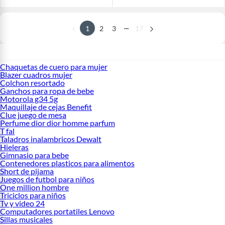
...
1
2
3
17
Chaquetas de cuero para mujer
Blazer cuadros mujer
Colchon resortado
Ganchos para ropa de bebe
Motorola g34 5g
Maquillaje de cejas Benefit
Clue juego de mesa
Perfume dior dior homme parfum
T fal
Taladros inalambricos Dewalt
Hieleras
Gimnasio para bebe
Contenedores plasticos para alimentos
Short de pijama
Juegos de futbol para niños
One million hombre
Triciclos para niños
Tv y video 24
Computadores portatiles Lenovo
Sillas musicales