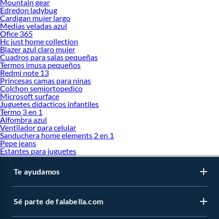
Mountain gear
Edredon ladybug
Cardigan mujer largo
Medias veladas azul
Ofice 365
Hc just home collection
Blazer azul claro mujer
Cuadros para salas pequeñas
Termos imusa pequeños
Redmi note 13
Princesas camas para ninas
Colchon semiortopedico
Microsoft surface
Juguetes didacticos infantiles
Termo 3 en 1
Alfombra azul
Ventilador para celular
Sanduchera home elements 2 en 1
Pepe jeans
Estantes para juguetes
Te ayudamos
Sé parte de falabella.com