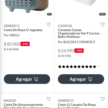
GENERICO
CASATUA
Cesta De Ropa O Juguetes
Canastas Cestas
Organizadoras Set 9 Cocina
Por ORIGO
Baño Multiuso-
Por BUILDER COMMERCE
$ 85.000
-26%
$ 115.000
$ 24.990
-58%
$ 59.990
(1)
Agregar
Agregar
MAZUGI
GENERICO
Cesta De Almacenamiento
Cesto O Canasto De Ropa
Plegable Mediana Organizador
Sucia Plegable