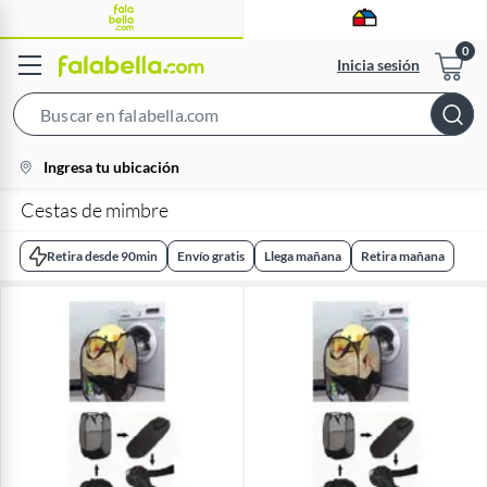
Inicia sesión
Search
Bar
location-
Ingresa tu ubicación
icon
Cestas de mimbre
Retira desde 90min
Envío gratis
Llega mañana
Retira mañana