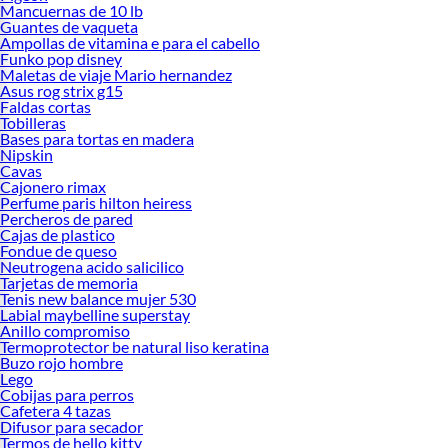
Mancuernas de 10 lb
Guantes de vaqueta
Ampollas de vitamina e para el cabello
Funko pop disney
Maletas de viaje Mario hernandez
Asus rog strix g15
Faldas cortas
Tobilleras
Bases para tortas en madera
Nipskin
Cavas
Cajonero rimax
Perfume paris hilton heiress
Percheros de pared
Cajas de plastico
Fondue de queso
Neutrogena acido salicilico
Tarjetas de memoria
Tenis new balance mujer 530
Labial maybelline superstay
Anillo compromiso
Termoprotector be natural liso keratina
Buzo rojo hombre
Lego
Cobijas para perros
Cafetera 4 tazas
Difusor para secador
Termos de hello kitty