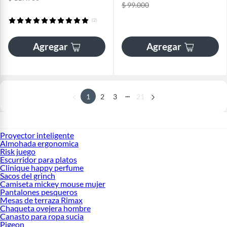
$ 99.000
(2)
Agregar
Agregar
...
1
2
3
21
Proyector inteligente
Almohada ergonomica
Risk juego
Escurridor para platos
Clinique happy perfume
Sacos del grinch
Camiseta mickey mouse mujer
Pantalones pesqueros
Mesas de terraza Rimax
Chaqueta ovejera hombre
Canasto para ropa sucia
Pigeon