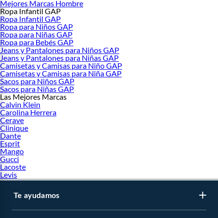
Mejores Marcas Hombre
Ropa Infantil GAP
Ropa Infantil GAP
Ropa para Niños GAP
Ropa para Niñas GAP
Ropa para Bebés GAP
Jeans y Pantalones para Niños GAP
Jeans y Pantalones para Niñas GAP
Camisetas y Camisas para Niño GAP
Camisetas y Camisas para Niña GAP
Sacos para Niños GAP
Sacos para Niñas GAP
Las Mejores Marcas
Calvin Klein
Carolina Herrera
Cerave
Clinique
Dante
Esprit
Mango
Gucci
Lacoste
Levis
Te ayudamos