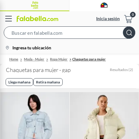
Inicia sesión
Search
Bar
location-
Ingresa tu ubicación
icon
Home
Moda - Mujer
Ropa Mujer
Chaquetas para mujer
Chaquetas para mujer - gap
Resultados
(
2
)
Llega mañana
Retira mañana