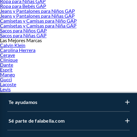
Ropa para Niñas GAP
Ropa para Bebés GAP
Jeans y Pantalones para Niños GAP
Jeans y Pantalones para Niñas GAP
Camisetas y Camisas para Niño GAP
Camisetas y Camisas para Niña GAP
Sacos para Niños GAP
Sacos para Niñas GAP
Las Mejores Marcas
Calvin Klein
Carolina Herrera
Cerave
Clinique
Dante
Esprit
Mango
Gucci
Lacoste
Levis
Te ayudamos
Sé parte de falabella.com