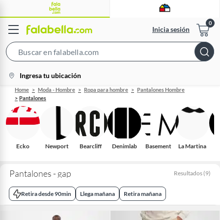
Inicia sesión
Search
Bar
location-
Ingresa tu ubicación
icon
Home
Moda - Hombre
Ropa para hombre
Pantalones Hombre
Pantalones
Ecko
Newport
Bearcliff
Denimlab
Basement
La Martina
Pantalones - gap
Resultados
(
9
)
Retira desde 90min
Llega mañana
Retira mañana