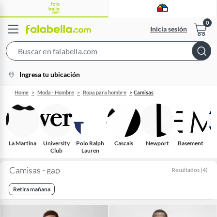
Inicia sesión
Search
Bar
location-
Ingresa tu ubicación
icon
Home
Moda - Hombre
Ropa para hombre
Camisas
La Martina
University
Polo Ralph
Cascais
Newport
Basement
Club
Lauren
Camisas - gap
Resultados
(
4
)
Retira mañana