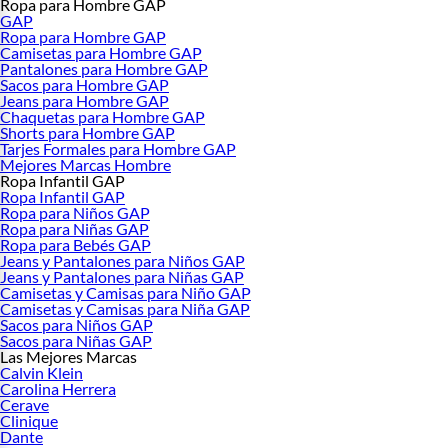
Ropa para Hombre GAP
GAP
Ropa para Hombre GAP
Camisetas para Hombre GAP
Pantalones para Hombre GAP
Sacos para Hombre GAP
Jeans para Hombre GAP
Chaquetas para Hombre GAP
Shorts para Hombre GAP
Tarjes Formales para Hombre GAP
Mejores Marcas Hombre
Ropa Infantil GAP
Ropa Infantil GAP
Ropa para Niños GAP
Ropa para Niñas GAP
Ropa para Bebés GAP
Jeans y Pantalones para Niños GAP
Jeans y Pantalones para Niñas GAP
Camisetas y Camisas para Niño GAP
Camisetas y Camisas para Niña GAP
Sacos para Niños GAP
Sacos para Niñas GAP
Las Mejores Marcas
Calvin Klein
Carolina Herrera
Cerave
Clinique
Dante