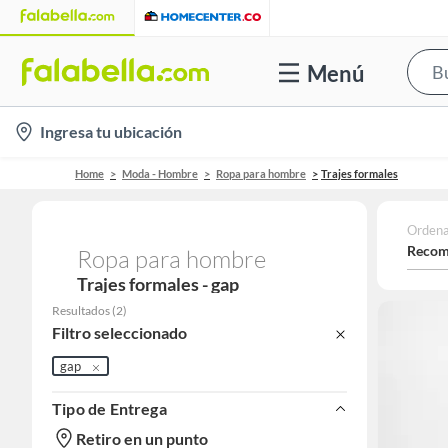
Menú
location-
Ingresa tu ubicación
icon
Home
Moda - Hombre
Ropa para hombre
Trajes formales
Ordena
Recom
Ropa para hombre
Trajes formales - gap
Resultados
(
2
)
Filtro seleccionado
gap
Tipo de Entrega
Retiro en un punto