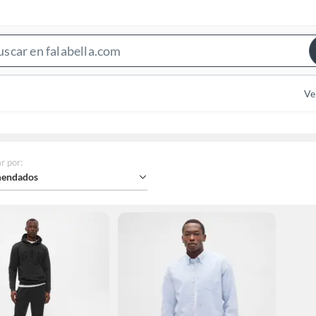
Search
Bar
Ve
r por
:
endados