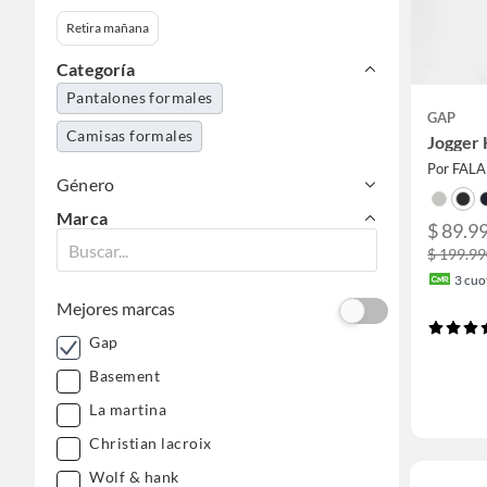
Retira mañana
Categoría
Pantalones formales
GAP
Camisas formales
Jogger
Por FAL
Género
Marca
$ 89.9
$ 199.9
3
cuot
Mejores marcas
Gap
Basement
La martina
Christian lacroix
Wolf & hank