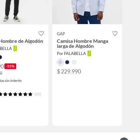
GAP
 Hombre de Algodón
Camisa Hombre Manga
larga de Algodón
ABELLA
Por FALABELLA
90
-55%
$ 229.990
90
as sin interés
(22)