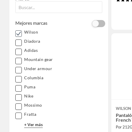
Mejores marcas
Wilson
Diadora
Adidas
Mountain gear
Under armour
Columbia
Puma
Nike
Mossimo
WILSON
Fratta
Pantaló
French
+ Ver más
Por 212