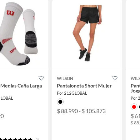
WILSON
WIL
 Medias Caña Larga
Pantaloneta Short Mujer
Pan
Jog
Por 212GLOBAL
GLOBAL
Por 
$ 88.990 - $ 105.873
90
$ 6
$ 88
(5)