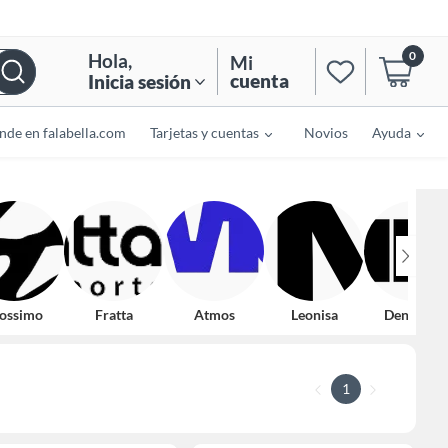
0
Hola
,
Mi
cuenta
Inicia sesión
nde en falabella.com
Tarjetas y cuentas
Novios
Ayuda
ossimo
Fratta
Atmos
Leonisa
Denimlab
1