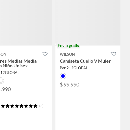
Envío
gratis
SON
WILSON
ares Medias Media
Camiseta Cuello V Mujer
a Niño Unisex
Por 212GLOBAL
212GLOBAL
$ 99.990
1.990
(3)