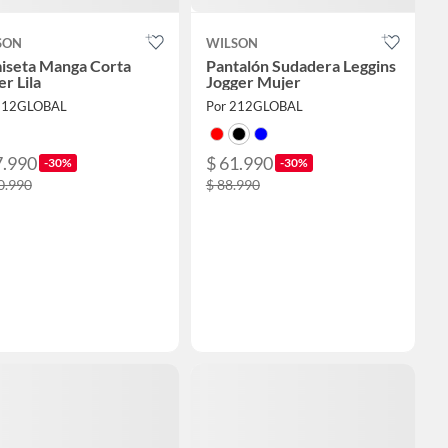
SON
WILSON
iseta Manga Corta
Pantalón Sudadera Leggins
r Lila
Jogger Mujer
212GLOBAL
Por 212GLOBAL
7.990
$ 61.990
-30%
-30%
0.990
$ 88.990