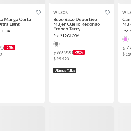
WILSON
WIL
ta Manga Corta
Buzo Saco Deportivo
Cam
ltra Light
Mujer Cuello Redondo
Muje
French Terry
GLOBAL
Por 
Por 212GLOBAL
90
$ 7
-25%
$ 69.990
-30%
90
$ 11
$ 99.990
Últimas Tallas