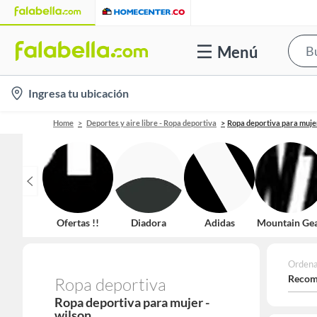
Menú
location-
Ingresa tu ubicación
icon
Home
Deportes y aire libre - Ropa deportiva
Ropa deportiva para muje
Ofertas !!
Diadora
Adidas
Mountain Ge
Ordena
Recom
Ropa deportiva
Ropa deportiva para mujer -
wilson