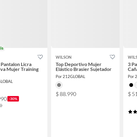
is
WILSON
WIL
 Pantalon Licra
Top Deportivo Mujer
3 P
va Mujer Training
Elástico Brasier Sujetador
Cañ
Por 212GLOBAL
Por 
GLOBAL
$ 88.990
$ 5
990
-30%
90