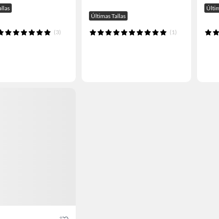
allas
Últim
Últimas Tallas
(3)
(1)