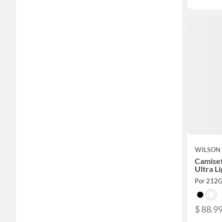
WILSON
Camise
Ultra L
Por 212
$ 88.99