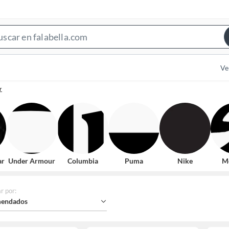
Search
Bar
Ve
r
ar
Under Armour
Columbia
Puma
Nike
M
r por
:
endados