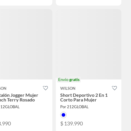
Envío
gratis
SON
WILSON
talón Jogger Mujer
Short Deportivo 2 En 1
nch Terry Rosado
Corto Para Mujer
212GLOBAL
Por 212GLOBAL
8.990
$ 139.990