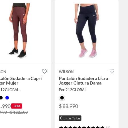
SON
WILSON
talón Sudadera Capri
Pantalón Sudadera Licra
ger Mujer
Jogger Cintura Dama
212GLOBAL
Por 212GLOBAL
1.990
$ 88.990
-30%
.990 - $ 122.680
Últimas Tallas
(2)