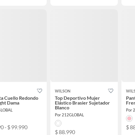
WILSON
WIL
ta Cuello Redondo
Top Deportivo Mujer
Pan
ight Dama
Elástico Brasier Sujetador
Fre
Blanco
GLOBAL
Por 
Por 212GLOBAL
0 - $ 99.990
$ 8
$ 88.990