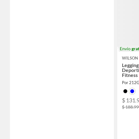
Envío
grat
WILSON
Legging
Deporti
Fitness
Por 212
$ 131.
$ 188.9