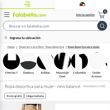
Inicia sesión
Search
Bar
location-
Ingresa tu ubicación
icon
Home
Deportes y aire libre - Ropa deportiva
Ropa deportiva para mujer
Ofertas !!
Diadora
Adidas
Mountain
Columbia
Under
Gear
Armour
Ropa deportiva para mujer - new balance
Resultados
(
130
)
Envío gratis
Llega mañana