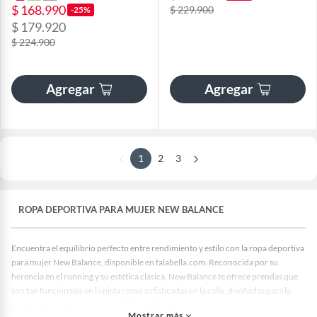
$ 168.990
$ 229.900
-25%
$ 179.920
$ 224.900
Agregar
Agregar
1
2
3
ROPA DEPORTIVA PARA MUJER NEW BALANCE
Encuentra el equilibrio perfecto entre rendimiento y estilo con la ropa deportiva
para mujer New Balance, disponible en falabella.com. Reconocida por su
herencia en el running y su estética clásica, New Balance te ofrece prendas que
son tan funcionales en la pista como sofisticadas en la calle, diseñadas para la
mujer que no negocia la comodidad ni el buen gusto.
Mostrar más