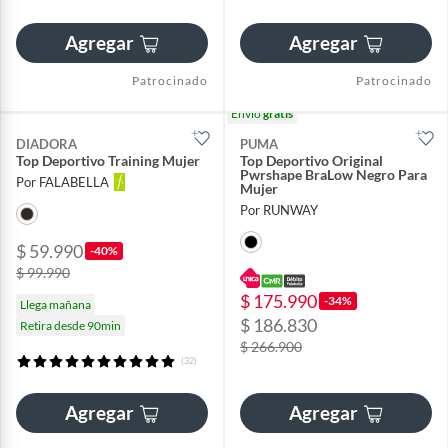
Agregar
Agregar
Patrocinado
Patrocinado
Envío
gratis
DIADORA
PUMA
Top Deportivo Training Mujer
Top Deportivo Original
Pwrshape BraLow Negro Para
Por FALABELLA
Mujer
Por RUNWAY
$ 59.990
-40%
$ 99.990
$ 175.990
-34%
Llega mañana
$ 186.830
Retira desde 90min
$ 266.900
(32)
Agregar
Agregar