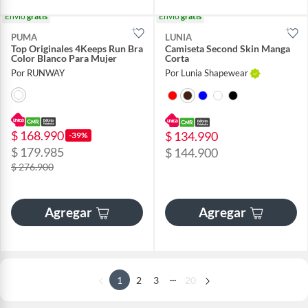
Envío
gratis
Envío
gratis
PUMA
LUNIA
Top Originales 4Keeps Run Bra
Camiseta Second Skin Manga
Color Blanco Para Mujer
Corta
Por RUNWAY
Por Lunia Shapewear
$ 168.990
$ 134.990
-39%
$ 179.985
$ 144.900
$ 276.900
Agregar
Agregar
...
1
2
3
20