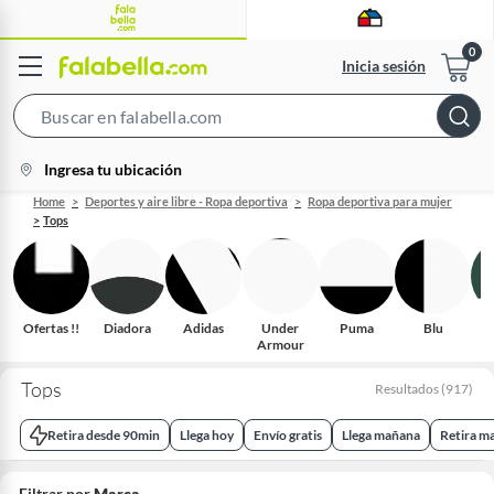
Inicia sesión
Search
Bar
location-
Ingresa tu ubicación
icon
Home
Deportes y aire libre - Ropa deportiva
Ropa deportiva para mujer
Tops
Ofertas !!
Diadora
Adidas
Under
Puma
Blu
Armour
Tops
Resultados
(
917
)
Retira desde 90min
Llega hoy
Envío gratis
Llega mañana
Retira m
Filtrar por
Marca