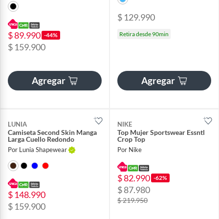
$ 129.990
$ 89.990
Retira desde 90min
-44%
$ 159.900
Agregar
Agregar
LUNIA
NIKE
Camiseta Second Skin Manga
Top Mujer Sportswear Essntl
Larga Cuello Redondo
Crop Top
Por Lunia Shapewear
Por Nike
$ 82.990
-62%
$ 87.980
$ 148.990
$ 219.950
$ 159.900