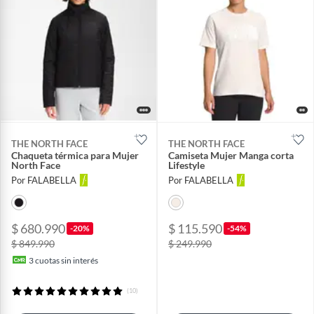
THE NORTH FACE
THE NORTH FACE
Chaqueta térmica para Mujer
Camiseta Mujer Manga corta
North Face
Lifestyle
Por FALABELLA
Por FALABELLA
$ 680.990
$ 115.590
-20%
-54%
$ 849.990
$ 249.990
3
cuotas sin interés
(10)