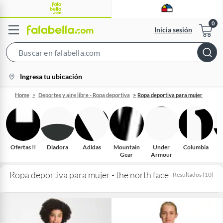
Inicia sesión
Search
Bar
location-
Ingresa tu ubicación
icon
Home
Deportes y aire libre - Ropa deportiva
Ropa deportiva para mujer
Ofertas !!
Diadora
Adidas
Mountain
Under
Columbia
Gear
Armour
Ropa deportiva para mujer - the north face
Resultados
(
10
)