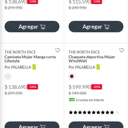
$ 138.690
$ 115.590
-54%
-54%
$ 299.990
$ 249.990
Agregar
Agregar
THE NORTH FACE
THE NORTH FACE
Camiseta Mujer Manga corta
Chaqueta deportiva Mujer
Lifestyle
WindWall
Por FALABELLA
Por FALABELLA
$ 138.690
$ 599.990
-54%
-20%
$ 299.990
$ 749.900
3
cuotas sin interés
(1)
Agregar
Agregar