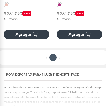
$ 231.090
$ 231.090
-54%
-54%
$ 499.990
$ 499.990
Agregar
Agregar
1
ROPA DEPORTIVA PARA MUJER THE NORTH FACE
Nunca dejes de explorar con la protección y el rendimiento legendario de la ropa
deportiva para mujer The North Face, disponible en falabella.com. Nacida para
la montaña y adoptada por la ciudad, esta icónica marca te ofrece la tecnología
más avanzada en prendas diseñadas para resistir las condiciones más exigentes