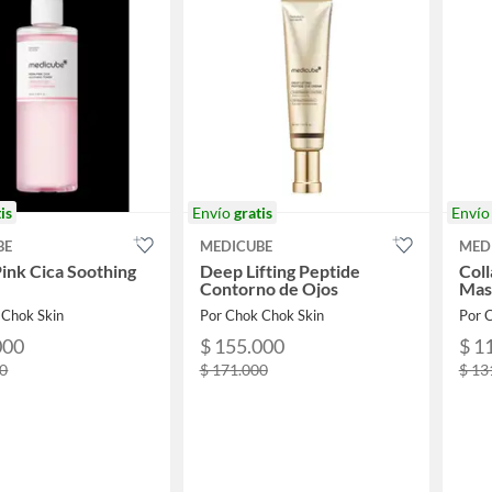
is
Envío
gratis
Enví
BE
MEDICUBE
MED
nk Cica Soothing
Deep Lifting Peptide
Col
Contorno de Ojos
Masc
 Chok Skin
Por Chok Chok Skin
Por 
000
$ 155.000
$ 1
00
$ 171.000
$ 13