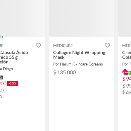
is
BE
MEDICUBE
MED
Cápsula Ácido
Collagen Night Wrapping
Cre
nico 55 g
Mask
Col
ción
Por Harumi Skincare Coreano
Por 
da Dingo
$ 135.000
$ 9
900
-53%
$ 9
800
$ 20
90