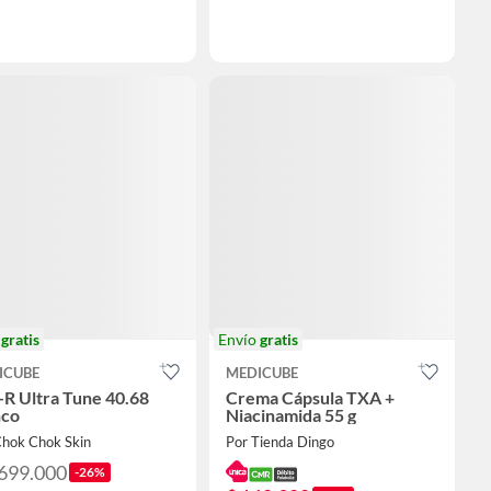
o
gratis
Envío
gratis
ICUBE
MEDICUBE
R Ultra Tune 40.68
Crema Cápsula TXA +
nco
Niacinamida 55 g
Chok Chok Skin
Por Tienda Dingo
.699.000
-26%