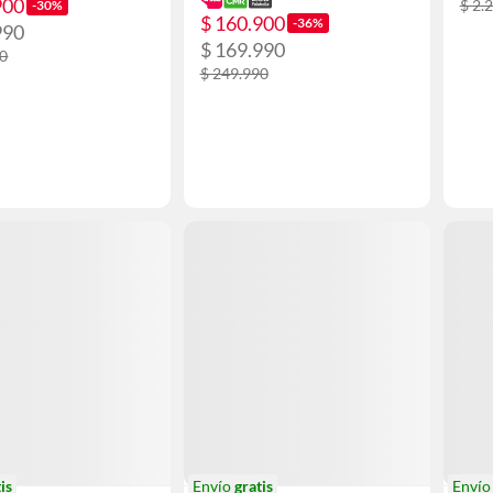
900
$ 2.
-30%
$ 160.900
-36%
990
$ 169.990
90
$ 249.990
is
Envío
gratis
Enví