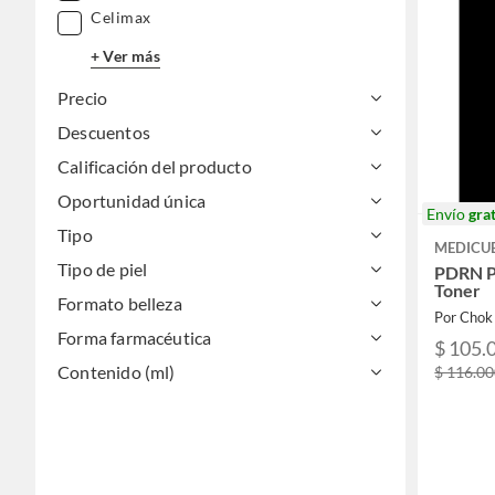
Celimax
+ Ver más
Precio
Descuentos
Calificación del producto
Oportunidad única
Envío
grat
Tipo
MEDICU
Tipo de piel
PDRN Pi
Toner
Formato belleza
Por Chok
Forma farmacéutica
$ 105.
Contenido (ml)
$ 116.0