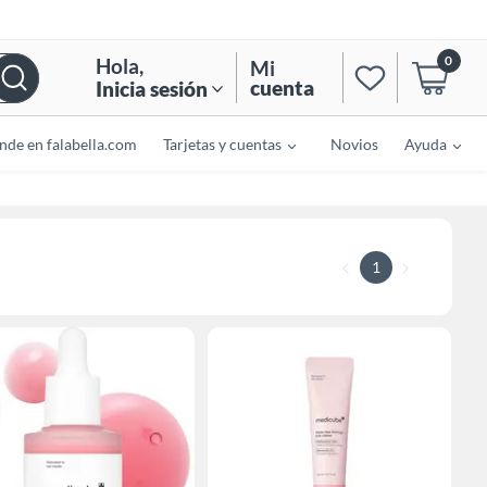
0
Hola
,
Mi
cuenta
Inicia sesión
nde en falabella.com
Tarjetas y cuentas
Novios
Ayuda
1