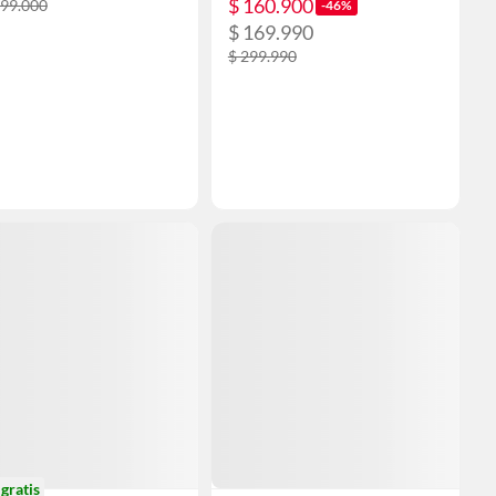
$ 160.900
299.000
-46%
$ 169.990
$ 299.990
o
gratis