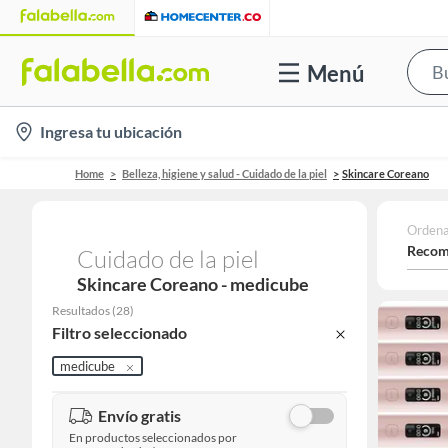
Menú
location-
Ingresa tu ubicación
icon
Home
Belleza, higiene y salud - Cuidado de la piel
Skincare Coreano
Ordena
Recom
Cuidado de la piel
Skincare Coreano - medicube
Resultados
(
28
)
Filtro seleccionado
medicube
Envío gratis
En productos seleccionados por