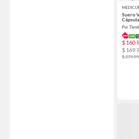
MEDICU
Suero V
Cápsula
Por Tien
$ 160.
$ 169.
$ 279.9