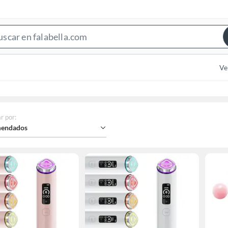
Search
Bar
Ve
r por
:
endados