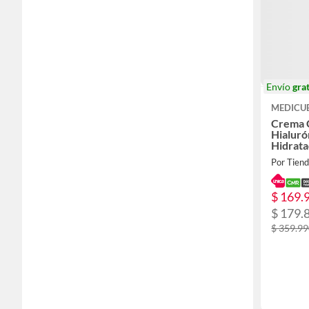
Envío
grat
MEDICU
Crema 
Hialuró
Hidrata
Por Tien
$ 169.
$ 179.
$ 359.9