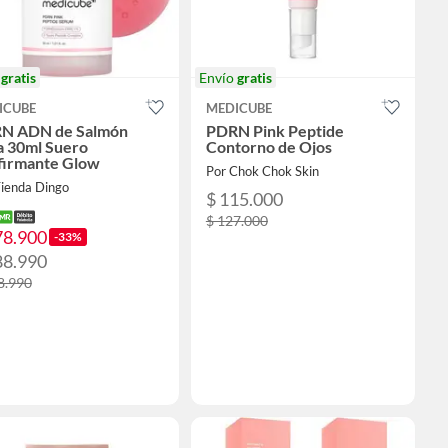
o
gratis
Envío
gratis
ICUBE
MEDICUBE
N ADN de Salmón
PDRN Pink Peptide
a 30ml Suero
Contorno de Ojos
firmante Glow
Por Chok Chok Skin
Tienda Dingo
$ 115.000
$ 127.000
78.900
-33%
88.990
8.990