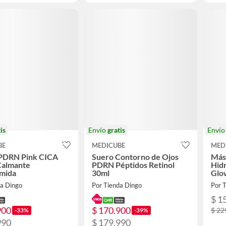
is
Envío
gratis
Enví
BE
MEDICUBE
MED
 PDRN Pink CICA
Suero Contorno de Ojos
Más
Calmante
PDRN Péptidos Retinol
Hidr
amida
30ml
Glo
da Dingo
Por Tienda Dingo
Por 
$ 1
900
$ 170.900
$ 22
-33%
-39%
990
$ 179.990