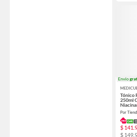
Envío
grat
MEDICU
Tónico
250ml 
Niacin
Por Tien
$ 141.
$ 149.