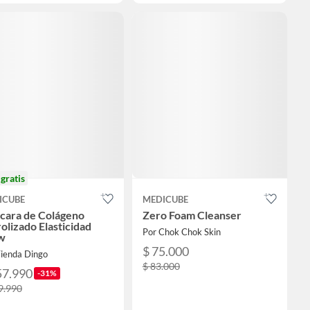
o
gratis
ICUBE
MEDICUBE
cara de Colágeno
Zero Foam Cleanser
olizado Elasticidad
Por Chok Chok Skin
w
$ 75.000
Tienda Dingo
$ 83.000
57.990
-31%
9.990