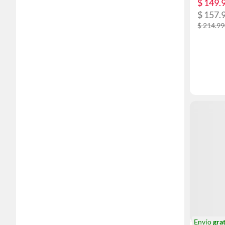
$ 149.
$ 157.
$ 214.9
Envío
grat