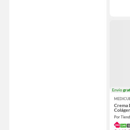
Envío
grat
MEDICU
Crema 
Colágen
Por Tien