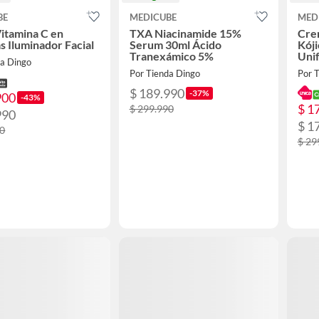
BE
MEDICUBE
MED
itamina C en
TXA Niacinamide 15%
Cre
s Iluminador Facial
Serum 30ml Ácido
Kój
Tranexámico 5%
Uni
da Dingo
Por Tienda Dingo
Por 
$ 189.990
-37%
900
-43%
$ 1
$ 299.990
990
$ 1
90
$ 29