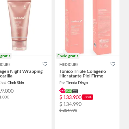
o
gratis
Envío
gratis
ICUBE
MEDICUBE
lagen Night Wrapping
Tónico Triple Colágeno
arilla
Hidratante Piel Firme
Chok Chok Skin
Por Tienda Dingo
19.000
$ 133.900
1.000
-38%
$ 134.990
$ 214.990