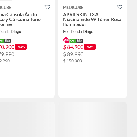
ICUBE
MEDICUBE
ma Cápsula Ácido
APRILSKIN TXA
ico y Cúrcuma Tono
Niacinamide 99 Tóner Rosa
forme
Iluminador
Tienda Dingo
Por Tienda Dingo
70.900
$ 84.900
-43%
-43%
79.990
$ 89.990
9.990
$ 150.000