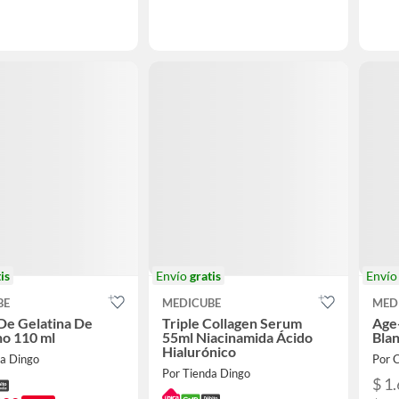
is
Envío
gratis
Enví
BE
MEDICUBE
MED
De Gelatina De
Triple Collagen Serum
Age-
o 110 ml
55ml Niacinamida Ácido
Bla
Hialurónico
da Dingo
Por 
Por Tienda Dingo
$ 1