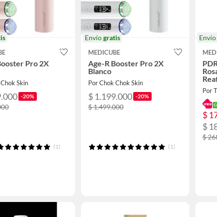
is
Envío
gratis
Enví
BE
MEDICUBE
MED
ooster Pro 2X
Age-R Booster Pro 2X
PDR
Blanco
Ros
Rea
 Chok Skin
Por Chok Chok Skin
Por 
9.000
$ 1.199.000
-20%
-20%
000
$ 1.499.000
$ 1
$ 1
$ 26
(1)
(1)