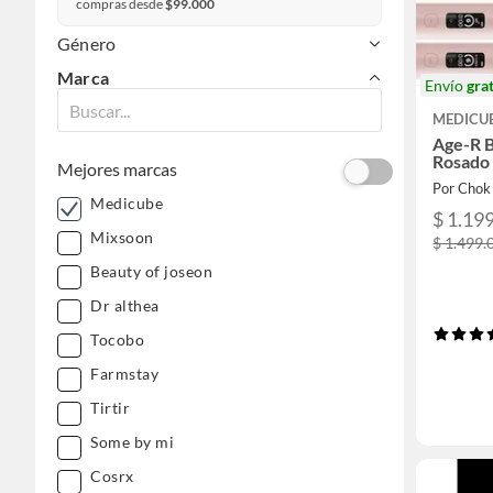
compras desde
$99.000
Género
Marca
Envío
grat
MEDICU
Age-R B
Rosado
Mejores marcas
Por Chok
Medicube
$ 1.19
Mixsoon
$ 1.499.
Beauty of joseon
Dr althea
Tocobo
Farmstay
Tirtir
Some by mi
Cosrx