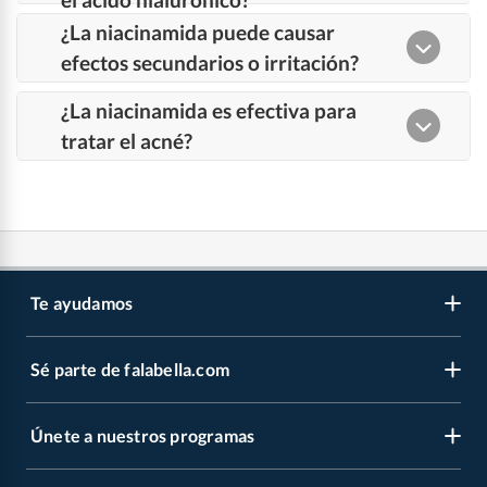
Te ayudamos
Sé parte de falabella.com
Venta telefónica
Centro de ayuda
Únete a nuestros programas
Vende en falabella.com
Devoluciones y cambios
Nuestros inversionistas