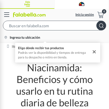
Inicia sesión
Search
Bar
location-
Ingresa tu ubicación
icon
Home
Niacinamida: Beneficios, Usos Y Cómo Incorporarla A Tu Rutina
Niacinamida:
Beneficios y cómo
usarlo en tu rutina
diaria de belleza