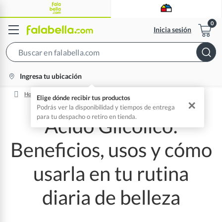
Inicia sesión
Search
Bar
location-
Ingresa tu ubicación
icon
Home
Ácido Glicólico: Beneficios, Usos Y Cómo Incorporarlo A Tu Rutina
Elige dónde recibir tus productos
✕
Podrás ver la disponibilidad y tiempos de entrega
para tu despacho o retiro en tienda.
Ácido Glicólico:
Beneficios, usos y cómo
usarla en tu rutina
diaria de belleza