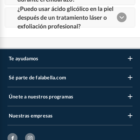
Te ayudamos
Sé parte de falabella.com
Venta telefónica
Centro de ayuda
Únete a nuestros programas
Vende en falabella.com
Devoluciones y cambios
Nuestros inversionistas
Información legal
Nuestras empresas
CMR Puntos
Trabaja en grupo Falabella
Facturas
Novios Falabella
Venta Empresa
falabella.com
Estado de mi pedido