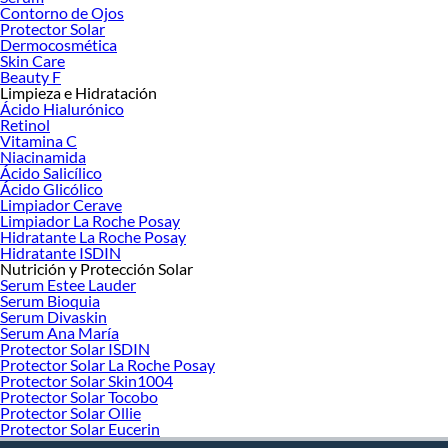
Contorno de Ojos
Protector Solar
Dermocosmética
Skin Care
Beauty F
Limpieza e Hidratación
Ácido Hialurónico
Retinol
Vitamina C
Niacinamida
Ácido Salicílico
Ácido Glicólico
Limpiador Cerave
Limpiador La Roche Posay
Hidratante La Roche Posay
Hidratante ISDIN
Nutrición y Protección Solar
Serum Estee Lauder
Serum Bioquia
Serum Divaskin
Serum Ana María
Protector Solar ISDIN
Protector Solar La Roche Posay
Protector Solar Skin1004
Protector Solar Tocobo
Protector Solar Ollie
Protector Solar Eucerin