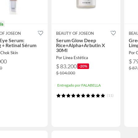
is
OF JOSEON
BEAUTY OF JOSEON
BEA
 Eye Serum:
Serum Glow Deep
Gre
 + Retinal Sérum
Rice+Alpha+Arbutin X
Lim
30Ml
 Chok Skin
Por 
Por Línea Estética
000
$ 7
$ 83.200
-20%
00
$ 87
$ 104.000
Entregado por FALABELLA
(11)