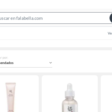
Search
Bar
Ve
r por
:
endados