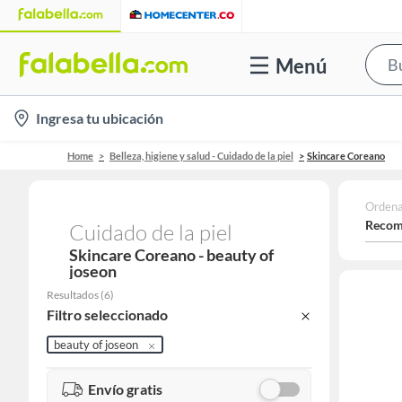
Menú
location-
Ingresa tu ubicación
icon
Home
Belleza, higiene y salud - Cuidado de la piel
Skincare Coreano
Ordena
Recom
Cuidado de la piel
Skincare Coreano - beauty of
joseon
Resultados
(
6
)
Filtro seleccionado
beauty of joseon
Envío gratis