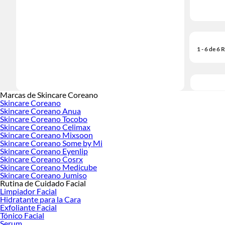
1 - 6 de 6
Marcas de Skincare Coreano
Skincare Coreano
Skincare Coreano Anua
Skincare Coreano Tocobo
Skincare Coreano Celimax
Skincare Coreano Mixsoon
Skincare Coreano Some by Mi
Skincare Coreano Eyenlip
Skincare Coreano Cosrx
Skincare Coreano Medicube
Skincare Coreano Jumiso
Rutina de Cuidado Facial
Limpiador Facial
Hidratante para la Cara
Exfoliante Facial
Tónico Facial
Serum