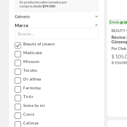
En productos seleccionados por
compras desde
$99.000
Género
Envío
grat
Marca
BEAUTY 
Revive
Ginseng
Beauty of joseon
Por Chok
Medicube
$ 105.
Mixsoon
$ 116.0
Tocobo
Dr althea
Farmstay
Tirtir
Some by mi
Cosrx
Celimax