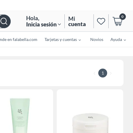
0
Hola
,
Mi
cuenta
Inicia sesión
nde en falabella.com
Tarjetas y cuentas
Novios
Ayuda
1