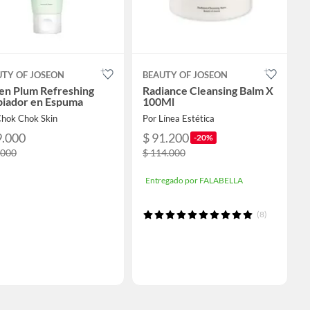
UTY OF JOSEON
BEAUTY OF JOSEON
en Plum Refreshing
Radiance Cleansing Balm X
piador en Espuma
100Ml
Chok Chok Skin
Por Línea Estética
9.000
$ 91.200
-20%
.000
$ 114.000
Entregado por FALABELLA
(8)