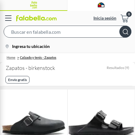
Inicia sesión
Search
Bar
location-
Ingresa tu ubicación
icon
Home
Calzado y tenis - Zapatos
Zapatos - birkenstock
Resultados
(
9
)
Envío gratis