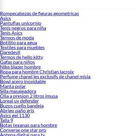
Rompecabezas de figuras geometricas
Asics
Pantuflas unicornio
Tenis negros para niña
Tenis Asics
Termos de moda
Botilito para agua
Textiles para muebles
Daredevil
Termos de hello kitty
Gafas para niños
Nike blazer hombre
Ropa para hombre Christian lacroix
Perfume chanel les exclusifs de chanel misia
Bowl acero inoxidable
Manta polar
Silla masajeadora
Olla a presion 2 litros imusa
Loreal uv defender
Buzos cuello bandeja
Abrigo paño gris
Asics gel 1130
Talla 9
Botas texanas para hombre
Converse one star pro
Antena digital para tv