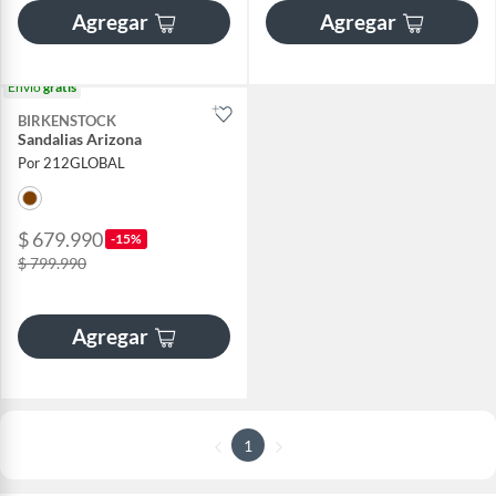
Agregar
Agregar
Envío
gratis
BIRKENSTOCK
Sandalias Arizona
Por 212GLOBAL
$ 679.990
-15%
$ 799.990
Agregar
1