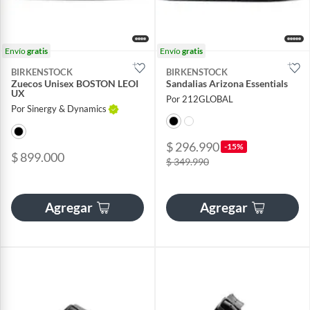
Envío
gratis
Envío
gratis
BIRKENSTOCK
BIRKENSTOCK
Zuecos Unisex BOSTON LEOI
Sandalias Arizona Essentials
UX
Por 212GLOBAL
Por Sinergy & Dynamics
$ 296.990
-15%
$ 899.000
$ 349.990
Agregar
Agregar