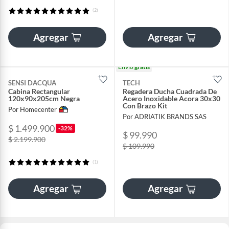
(2)
Agregar
Agregar
Envío
gratis
SENSI DACQUA
TECH
Cabina Rectangular
Regadera Ducha Cuadrada De
120x90x205cm Negra
Acero Inoxidable Acora 30x30
Con Brazo Kit
Por Homecenter
Por ADRIATIK BRANDS SAS
$ 1.499.900
-32%
$ 99.990
$ 2.199.900
$ 109.990
(1)
Agregar
Agregar