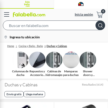
Inicia sesión
Search
Bar
location-
Ingresa tu ubicación
icon
Home
Cocina y Baño - Baño
Duchas y Cabinas
Columnas de
Repuestos y
Cabinas de
Mamparas
Shower
ducha
Accesorios
hidromasajes
para duchas
doors y
para Duchas
Cabinas
y Cabinas
Duchas y Cabinas
Resultados
(
614
)
Envío gratis
Llega mañana