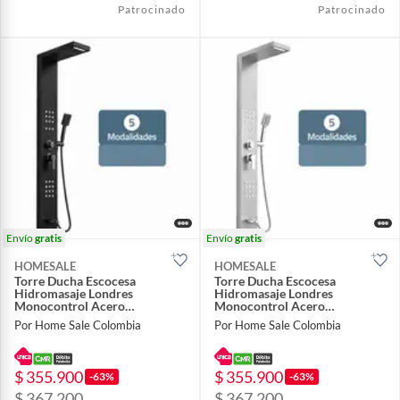
Patrocinado
Patrocinado
Envío
gratis
Envío
gratis
HOMESALE
HOMESALE
Torre Ducha Escocesa
Torre Ducha Escocesa
Hidromasaje Londres
Hidromasaje Londres
Monocontrol Acero
Monocontrol Acero
Inoxidable Panel Columna De
Inoxidable Panel Columna De
Por Home Sale Colombia
Por Home Sale Colombia
Baño 2 Jets Regulables Negro
Baño 2 Jets Regulables Negro
$ 355.900
$ 355.900
-63%
-63%
$ 367.200
$ 367.200