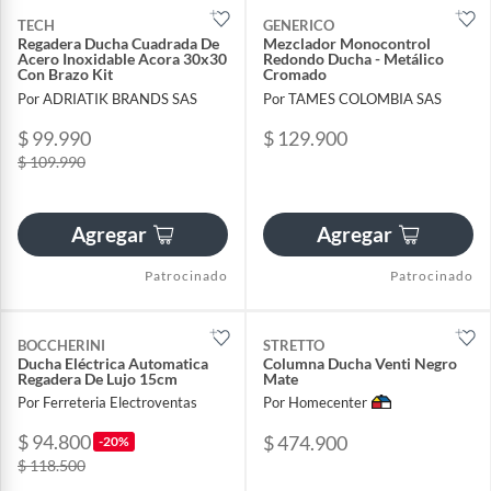
TECH
GENERICO
Regadera Ducha Cuadrada De
Mezclador Monocontrol
Acero Inoxidable Acora 30x30
Redondo Ducha - Metálico
Con Brazo Kit
Cromado
Por ADRIATIK BRANDS SAS
Por TAMES COLOMBIA SAS
$ 99.990
$ 129.900
$ 109.990
Agregar
Agregar
Patrocinado
Patrocinado
BOCCHERINI
STRETTO
Ducha Eléctrica Automatica
Columna Ducha Venti Negro
Regadera De Lujo 15cm
Mate
Por Ferreteria Electroventas
Por Homecenter
$ 94.800
$ 474.900
-20%
$ 118.500