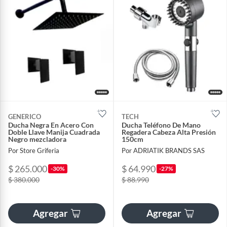
GENERICO
TECH
Ducha Negra En Acero Con
Ducha Teléfono De Mano
Doble Llave Manija Cuadrada
Regadera Cabeza Alta Presión
Negro mezcladora
150cm
Por Store Griferia
Por ADRIATIK BRANDS SAS
$ 265.000
$ 64.990
-30%
-27%
$ 380.000
$ 88.990
Agregar
Agregar