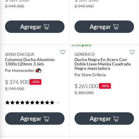
$ 949.900
$ 949.900
Agregar
Agregar
Envío
gratis
SENSI DACQUA
GENERICO
Columna Ducha Aluminio
Ducha Negra En Acero Con
1300x120mm 3 Jets
Doble Llave Manija Cuadrada
Negro mezcladora
Por Homecenter
Por Store Griferia
$ 374.900
-50%
$ 265.000
-30%
$ 749.900
$ 380.000
(6)
Agregar
Agregar