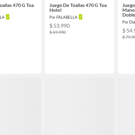
oallas 470 G Toa
Juego De Toallas 470 G Toa
Juego
Hotel
Manos
Doble
LLA
Por FALABELLA
Por Di
$ 53.990
$ 54.
$ 59.990
$ 79.9