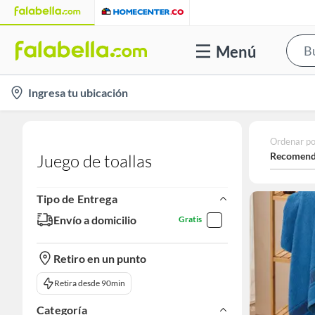
Menú
location-
Ingresa tu ubicación
icon
Ordenar po
Recomend
Juego de toallas
Tipo de Entrega
Envío a domicilio
Gratis
Retiro en un punto
Retira desde 90min
Categoría