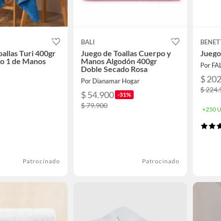
BALI
BENET
allas Turi 400gr
Juego de Toallas Cuerpo y
Juego
o 1 de Manos
Manos Algodón 400gr
Por F
Doble Secado Rosa
$ 20
Por Dianamar Hogar
$ 224.
$ 54.900
-31%
$ 79.900
+250 U
Patrocinado
Patrocinado