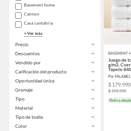
Basement home
Cannon
Casa cantabria
+ Ver más
Precio
Descuentos
BASEMENT 
Juego de t
Vendido por
g/m2, Cuer
Tapete 840
Calificación del producto
Toallas 43.
Por FALABE
Toallas 78
Oportunidad única
Tapete 50
$ 179.990
Gramaje
$ 199.990
Tipo
Retira desd
Material
Tipo de toalla
Color