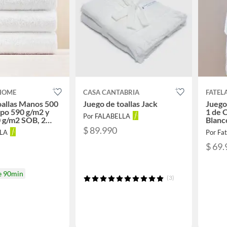
HOME
CASA CANTABRIA
FATEL
oallas Manos 500
Juego de toallas Jack
Juego
po 590 g/m2 y
1 de 
Por FALABELLA
 g/m2 SOB, 2
Blanc
5x83.5 cm + 2
$ 89.990
LLA
Por Fat
x147 cm + 1
x90 cm
$ 69.
e 90min
(3)