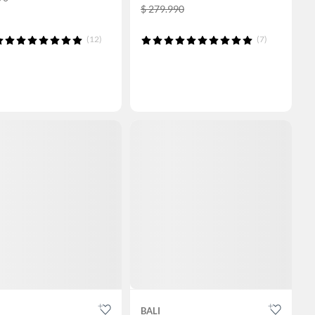
$ 279.990
(12)
(7)
BALI