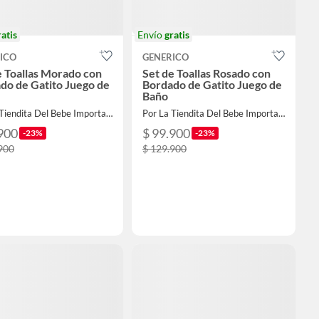
ratis
Envío
gratis
ICO
GENERICO
e Toallas Morado con
Set de Toallas Rosado con
do de Gatito Juego de
Bordado de Gatito Juego de
Baño
Por La Tiendita Del Bebe Importadora
Por La Tiendita Del Bebe Importadora
900
$ 99.900
-23%
-23%
900
$ 129.900