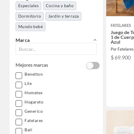
Especiales
Cocina y baño
Dormitorio
Jardín y terraza
FATELARES
Mundo bebé
Juego de To
1 de Cuerp
Marca
Azul
Por Fatelares
$ 69.900
Mejores marcas
Benetton
Lile
Hometex
Hogareto
Generico
Fatelares
Bali