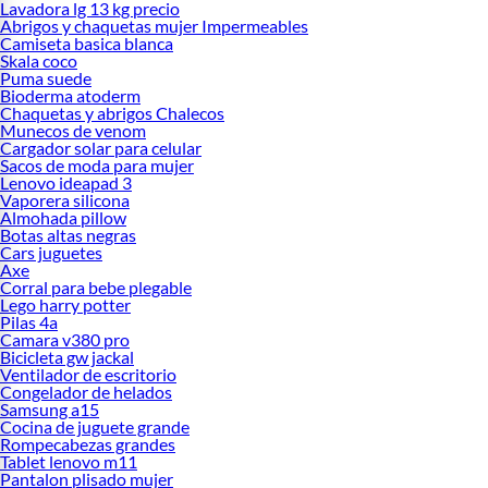
Lavadora lg 13 kg precio
Abrigos y chaquetas mujer Impermeables
Camiseta basica blanca
Skala coco
Puma suede
Bioderma atoderm
Chaquetas y abrigos Chalecos
Munecos de venom
Cargador solar para celular
Sacos de moda para mujer
Lenovo ideapad 3
Vaporera silicona
Almohada pillow
Botas altas negras
Cars juguetes
Axe
Corral para bebe plegable
Lego harry potter
Pilas 4a
Camara v380 pro
Bicicleta gw jackal
Ventilador de escritorio
Congelador de helados
Samsung a15
Cocina de juguete grande
Rompecabezas grandes
Tablet lenovo m11
Pantalon plisado mujer