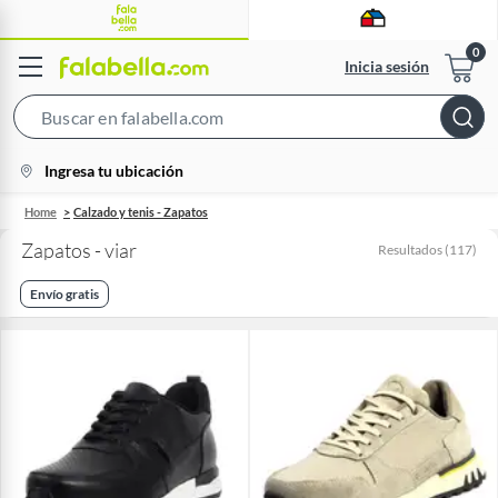
Inicia sesión
Search
Bar
location-
Ingresa tu ubicación
icon
Home
Calzado y tenis - Zapatos
Zapatos - viar
Resultados
(
117
)
Envío gratis