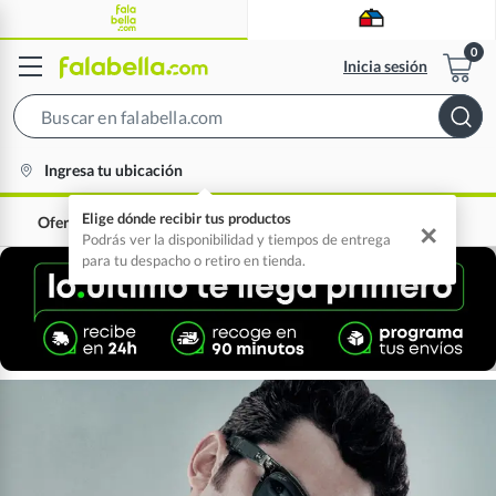
Inicia sesión
Search
Bar
location-
Ingresa tu ubicación
icon
Elige dónde recibir tus productos
Ofertas
0% interés
✕
Podrás ver la disponibilidad y tiempos de entrega
para tu despacho o retiro en tienda.