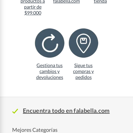
productos a
falabella.com
tienda
partir de
$99.000
Gestiona tus
Sigue tus
cambios y
compras y
devoluciones
pedidos
Encuentra todo en falabella.com
Mejores Categorías