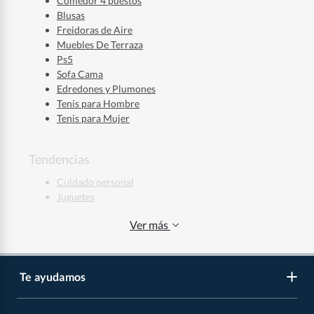
Comedor 4 puestos
Blusas
Freidoras de Aire
Muebles De Terraza
Ps5
Sofa Cama
Edredones y Plumones
Tenis para Hombre
Tenis para Mujer
Tendencias
Cuidado personal
Juguetes
Maquillaje
Ver más
Ropa deportiva
Jeans Hombre
Jeans Mujer
Regalos de Navidad
Te ayudamos
Regalos de Navidad para Niños
Regalos de Navidad para Mujeres