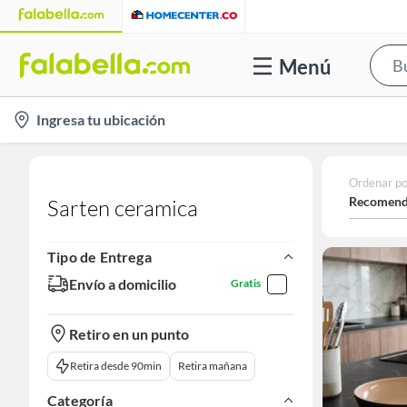
Menú
location-
Ingresa tu ubicación
icon
Ordenar po
Recomend
Sarten ceramica
Tipo de Entrega
Envío a domicilio
Gratis
Retiro en un punto
Retira desde 90min
Retira mañana
Categoría