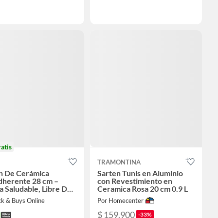
ratis
TRAMONTINA
n De Cerámica
Sarten Tunis en Aluminio
dherente 28 cm –
con Revestimiento en
a Saludable, Libre De
Ceramica Rosa 20 cm 0.9 L
A
ck & Buys Online
Por Homecenter
$ 159.900
-33%