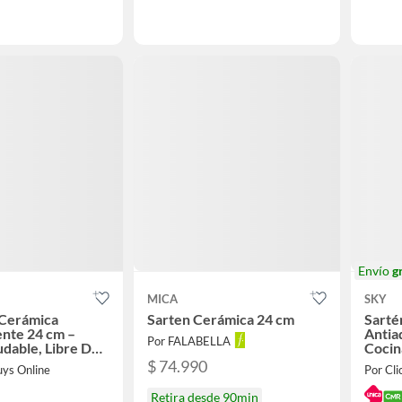
Envío
g
MICA
SKY
 Cerámica
Sarten Cerámica 24 cm
Sarté
nte 24 cm –
Antia
Por FALABELLA
udable, Libre De
Cocin
PFO
$ 74.990
uys Online
Por Cli
Retira desde 90min