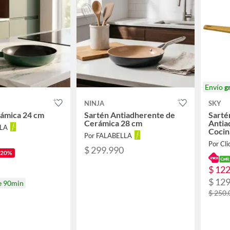
Envío
g
NINJA
SKY
rámica 24 cm
Sartén Antiadherente de
Sarté
Cerámica 28 cm
Antia
LLA
Cocin
Por FALABELLA
PFO
Por Cli
$ 299.990
-20%
$ 12
$ 12
e 90min
$ 250.