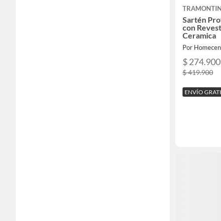
TRAMONTI
Sartén Pro
con Revest
Ceramica
Por Homecen
$ 274.900
$ 419.900
ENVÍO GRAT