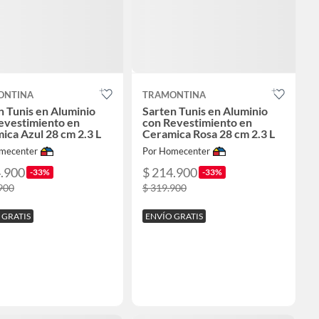
ONTINA
TRAMONTINA
n Tunis en Aluminio
Sarten Tunis en Aluminio
evestimiento en
con Revestimiento en
ica Azul 28 cm 2.3 L
Ceramica Rosa 28 cm 2.3 L
mecenter
Por Homecenter
4.900
$ 214.900
-33%
-33%
900
$ 319.900
 GRATIS
ENVÍO GRATIS