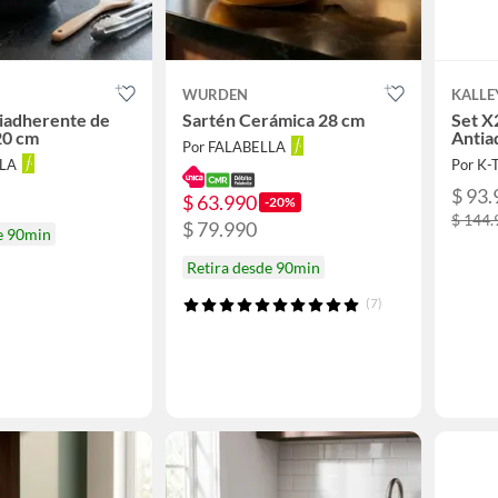
WURDEN
KALLE
iadherente de
Sartén Cerámica 28 cm
Set X
20 cm
Antia
Por FALABELLA
LLA
Por K
$ 93.
$ 63.990
-20%
$ 144.
$ 79.990
e 90min
Retira desde 90min
(7)