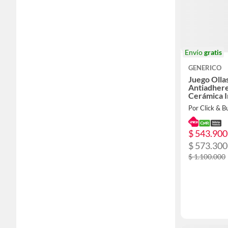
Envío
gratis
GENERICO
Juego Olla
Antiadhere
Cerámica 
Desmontab
Por Click & B
$ 543.900
$ 573.300
$ 1.100.000