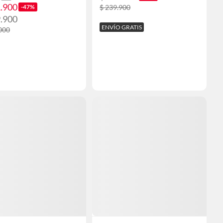
1.900
-47%
$ 239.900
9.900
ENVÍO GRATIS
000