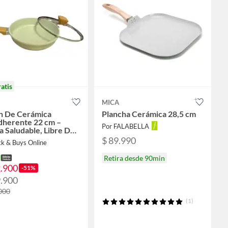
ratis
MICA
n De Cerámica
Plancha Cerámica 28,5 cm
dherente 22 cm –
Por FALABELLA
a Saludable, Libre De
A
$ 89.990
ck & Buys Online
Retira desde 90min
2.900
-51%
9.900
000
(1)