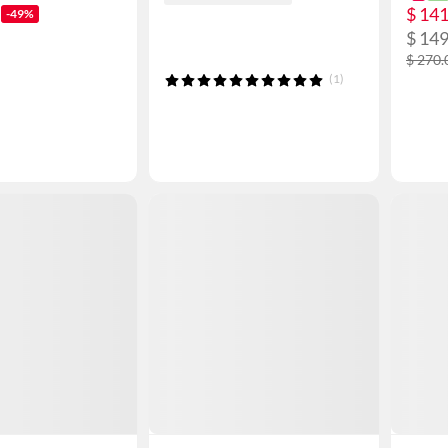
$ 14
-49%
$ 14
$ 270.
(1)