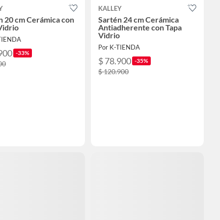
Y
KALLEY
n 20 cm Cerámica con
Sartén 24 cm Cerámica
Vidrio
Antiadherente con Tapa
Vidrio
-TIENDA
Por K-TIENDA
900
-33%
$ 78.900
-35%
00
$ 120.900