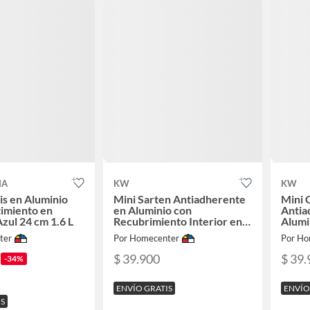
NA
KW
KW
is en Aluminio
Mini Sarten Antiadherente
Mini 
imiento en
en Aluminio con
Antia
zul 24 cm 1.6 L
Recubrimiento Interior en
Alumi
Cerámica Prensado 14 cm
Recub
ter
Por Homecenter
Por Ho
Colores Surtidos con Tapa
Cerám
Libre de PFOA
Surti
$ 39.900
$ 39.
-34%
PFO
ENVÍO GRATIS
ENVÍO
IS