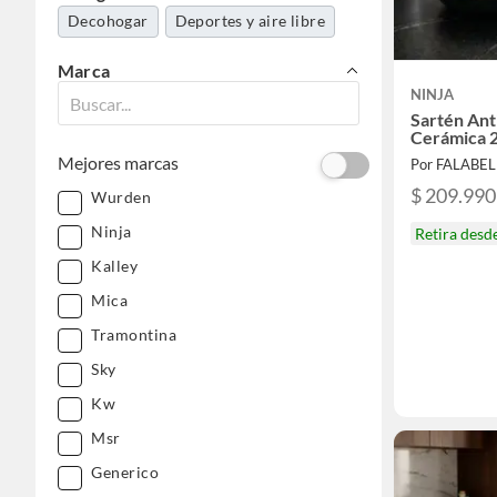
Decohogar
Deportes y aire libre
Marca
NINJA
Sartén Ant
Cerámica 
Mejores marcas
Por FALABE
$ 209.990
Wurden
Ninja
Retira desd
Kalley
Mica
Tramontina
Sky
Kw
Msr
Generico