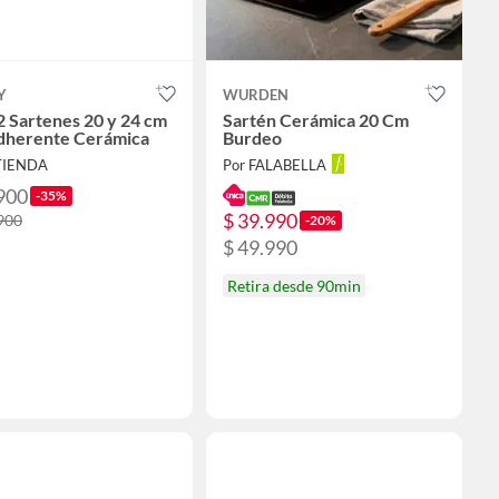
Y
WURDEN
2 Sartenes 20 y 24 cm
Sartén Cerámica 20 Cm
dherente Cerámica
Burdeo
-TIENDA
Por FALABELLA
900
-35%
$ 39.990
900
-20%
$ 49.990
Retira desde 90min