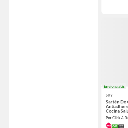
Envío
gratis
SKY
Sartén De
Antiadhere
Cocina Sal
PFOA
Por Click & B