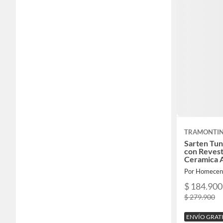
TRAMONTI
Sarten Tun
con Revest
Ceramica A
Por Homecen
$ 184.900
$ 279.900
ENVÍO GRAT