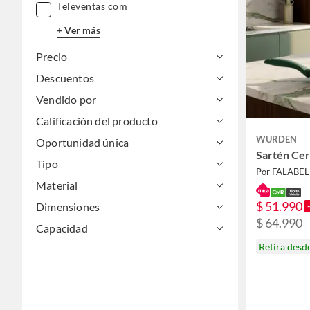
Televentas com
+ Ver más
Precio
Descuentos
Vendido por
Calificación del producto
WURDEN
Oportunidad única
Sartén Ce
Tipo
Por FALABE
Material
$ 51.990
Dimensiones
$ 64.990
Capacidad
Retira desd