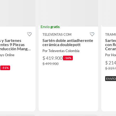
Envío
gratis
TELEVENTAS COM
TRAM
s y Sartenes
Sartén doble antiadherente
Sarte
ntes 9 Piezas
cerámica doublepott
con R
Inducción Mango
Ceram
Por Televentas Colombia
le Aluminio
uys Online
Por Ho
$ 419.900
-16%
$ 21
$ 499.900
-51%
$ 319.
ENVÍO