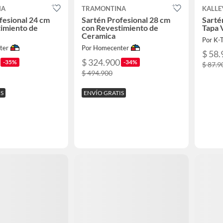
NA
TRAMONTINA
KALLE
fesional 24 cm
Sartén Profesional 28 cm
Sarté
imiento de
con Revestimiento de
Tapa 
Ceramica
Por K
ter
Por Homecenter
$ 58.
$ 324.900
-35%
-34%
$ 87.9
$ 494.900
IS
ENVÍO GRATIS