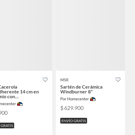
MSR
Cacerola
Sartén de Cerámica
dherente 14 cm en
Windburner 8"
nio con
Por Homecenter
rimiento Interior en
mecenter
ica Prensado Colores
$ 629.900
dos con Tapa Libre de
900
A
ENVÍO GRATIS
 GRATIS