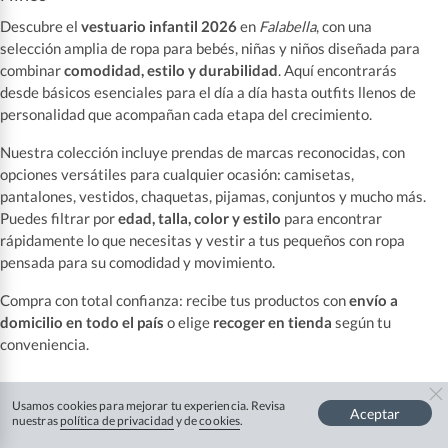
Descubre el
vestuario infantil 2026
en
Falabella
, con una
selección amplia de ropa para bebés, niñas y niños diseñada para
combinar
comodidad, estilo y durabilidad
. Aquí encontrarás
desde básicos esenciales para el día a día hasta outfits llenos de
personalidad que acompañan cada etapa del crecimiento.
Nuestra colección incluye prendas de marcas reconocidas, con
opciones versátiles para cualquier ocasión: camisetas,
pantalones, vestidos, chaquetas, pijamas, conjuntos y mucho más.
Puedes filtrar por
edad, talla, color y estilo
para encontrar
rápidamente lo que necesitas y vestir a tus pequeños con ropa
pensada para su comodidad y movimiento.
Compra con total confianza: recibe tus productos con
envío a
domicilio en todo el país
o elige
recoger en tienda
según tu
conveniencia.
👶👧👦 DESTACADOS – Categorías de Vestuario
Usamos cookies para mejorar tu experiencia. Revisa
Aceptar
nuestras
política de privacidad
y de
cookies
.
Infantil