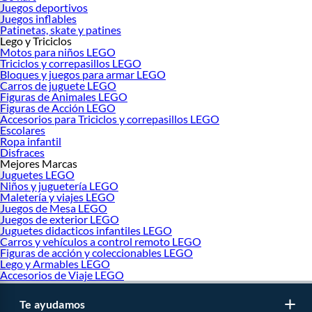
Juegos deportivos
Juegos inflables
Patinetas, skate y patines
Lego y Triciclos
Motos para niños LEGO
Triciclos y correpasillos LEGO
Bloques y juegos para armar LEGO
Carros de juguete LEGO
Figuras de Animales LEGO
Figuras de Acción LEGO
Accesorios para Triciclos y correpasillos LEGO
Escolares
Ropa infantil
Disfraces
Mejores Marcas
Juguetes LEGO
Niños y juguetería LEGO
Maletería y viajes LEGO
Juegos de Mesa LEGO
Juegos de exterior LEGO
Juguetes didacticos infantiles LEGO
Carros y vehículos a control remoto LEGO
Figuras de acción y coleccionables LEGO
Lego y Armables LEGO
Accesorios de Viaje LEGO
Te ayudamos