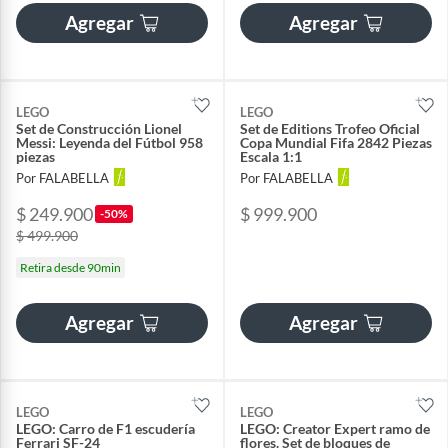
Agregar
Agregar
LEGO
LEGO
Set de Construcción Lionel
Set de Editions Trofeo Oficial
Messi: Leyenda del Fútbol 958
Copa Mundial Fifa 2842 Piezas
piezas
Escala 1:1
Por FALABELLA
Por FALABELLA
$ 249.900
$ 999.900
-50%
$ 499.900
Retira desde 90min
Agregar
Agregar
LEGO
LEGO
LEGO: Carro de F1 escudería
LEGO: Creator Expert ramo de
Ferrari SF-24
flores. Set de bloques de