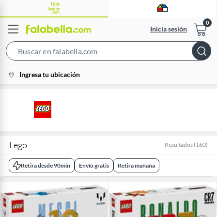
Inicia sesión
Search
Bar
location-
Ingresa tu ubicación
icon
Lego
Resultados
(
160
)
Retira desde 90min
Envío gratis
Retira mañana