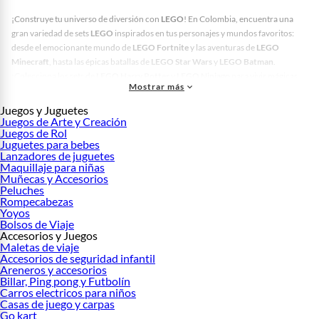
¡Construye tu universo de diversión con
LEGO
! En Colombia, encuentra una
gran variedad de sets
LEGO
inspirados en tus personajes y mundos favoritos:
desde el emocionante mundo de
LEGO Fortnite
y las aventuras de
LEGO
Minecraft
, hasta las épicas batallas de
LEGO Star Wars
y
LEGO Batman
.
¡Colecciona los sets de
LEGO Harry Potter
y
LEGO Ninjago
para vivir mágicas
Mostrar más
aventuras! Además, construye tus propios vehículos con
LEGO carros
o recrea
escenas icónicas con
LEGO Titanic
. ¡Y para los más grandes, tenemos
LEGO
Juegos y Juguetes
grande
para desafiar tu creatividad! ¡No te pierdas a
LEGO Spiderman
y sus
Juegos de Arte y Creación
Juegos de Rol
increíbles poderes!
Juguetes para bebes
Explora todos nuestros productos
:
Lanzadores de juguetes
Maquillaje para niñas
Carros eléctricos para niños
Muñecas y Accesorios
Rodaderos, columpios y sube y baja
Peluches
Casitas para niños
Rompecabezas
Juguetes
Yoyos
Bolsos de Viaje
Mundo bebé
Accesorios y Juegos
Maletas de viaje
Coches para bebés
Accesorios de seguridad infantil
Bañera para bebé
Areneros y accesorios
Bebesit
Billar, Ping pong y Futbolín
Sillas para carro bebé
Carros electricos para niños
Ropa para bebé
Casas de juego y carpas
Pañaleras
Go kart