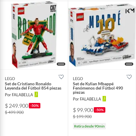
LEGO
LEGO
Set de Cristiano Ronaldo
Set de Kylian Mbappé
Leyenda del Fútbol 854 piezas
Fenómenos del Fútbol 490
piezas
Por FALABELLA
Por FALABELLA
$ 249.900
-50%
$ 99.900
-50%
$ 499.900
$ 199.900
Retira desde 90min