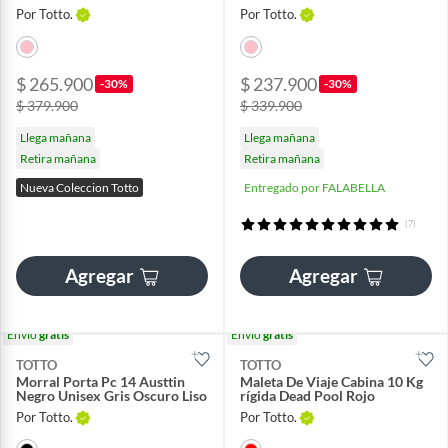
Por Totto.
Por Totto.
$ 265.900
$ 237.900
-30%
-30%
$ 379.900
$ 339.900
Llega mañana
Llega mañana
Retira mañana
Retira mañana
Nueva Coleccion Totto
Entregado por FALABELLA
(7)
Agregar
Agregar
Envío
gratis
Envío
gratis
TOTTO
TOTTO
Morral Porta Pc 14 Austtin
Maleta De Viaje Cabina 10 Kg
Negro Unisex Gris Oscuro Liso
rígida Dead Pool Rojo
Por Totto.
Por Totto.