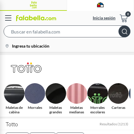
Inicia sesión
Search
Bar
location-
Ingresa tu ubicación
icon
Maletas de
Morrales
Maletas
Maletas
Morrales
Carteras
R
cabina
grandes
medianas
escolares
Totto
Resultados
(
1213
)