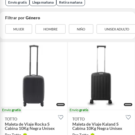
Envío gratis
Llega mañana
Retira mañana
Filtrar por
Género
MUJER
HOMBRE
NIÑO
UNISEX ADULTO
Envío
gratis
Envío
gratis
TOTTO
TOTTO
Maleta de Viaje Rocka S
Maleta de Viaje Kaland S
Cabina 10Kg Negra Unisex
Cabina 10Kg Negra Unisex
Por Totto.
Por Totto.