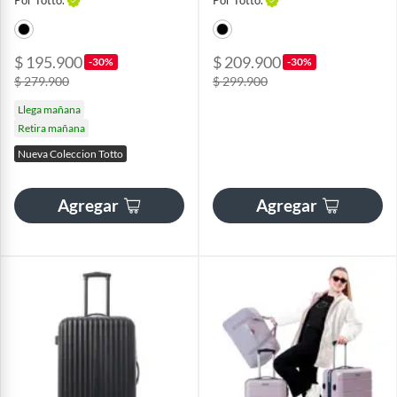
$ 195.900
$ 209.900
-30%
-30%
$ 279.900
$ 299.900
Llega mañana
Retira mañana
Nueva Coleccion Totto
Agregar
Agregar