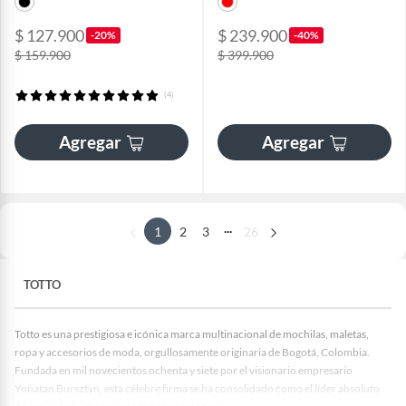
$ 127.900
$ 239.900
-20%
-40%
$ 159.900
$ 399.900
(4)
Agregar
Agregar
...
1
2
3
26
TOTTO
Totto es una prestigiosa e icónica marca multinacional de mochilas, maletas,
ropa y accesorios de moda, orgullosamente originaria de Bogotá, Colombia.
Fundada en mil novecientos ochenta y siete por el visionario empresario
Yonatan Bursztyn, esta célebre firma se ha consolidado como el líder absoluto