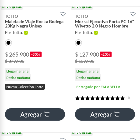
Envío
gratis
Envío
gratis
TOTTO
TOTTO
Maleta de Viaje Rocka Bodega
Morral Ejecutivo Porta PC 16"
23Kg Negra Unisex
Wivetto 2.0 Negro Hombre
Por Totto.
Por Totto.
$ 265.900
$ 127.900
-30%
-20%
$ 379.900
$ 159.900
Llega mañana
Llega mañana
Retira mañana
Retira mañana
Nueva Coleccion Totto
Entregado por FALABELLA
(5)
Agregar
Agregar
Envío
gratis
Envío
gratis