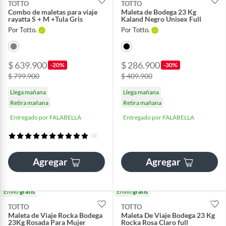
TOTTO
TOTTO
Combo de maletas para viaje
Maleta de Bodega 23 Kg
rayatta S + M +Tula Gris
Kaland Negro Unisex Full
Por Totto.
Por Totto.
$ 639.900
$ 286.900
-20%
-30%
$ 799.900
$ 409.900
Llega mañana
Llega mañana
Retira mañana
Retira mañana
Entregado por FALABELLA
Entregado por FALABELLA
(1)
Agregar
Agregar
Envío
gratis
Envío
gratis
TOTTO
TOTTO
Maleta de Viaje Rocka Bodega
Maleta De Viaje Bodega 23 Kg
23Kg Rosada Para Mujer
Rocka Rosa Claro full