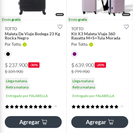
Envío
gratis
Envío
gratis
TOTTO
TOTTO
Maleta De Viaje Bodega 23 Kg
Kit X3 Maleta Viaje 360
Rocka Negro
Rayatta M+S+Tula Morada
Por Totto.
Por Totto.
$ 237.900
$ 639.900
-30%
-20%
$ 339.900
$ 799.900
Llega mañana
Llega mañana
Retira mañana
Retira mañana
Entregado por FALABELLA
Entregado por FALABELLA
(8)
(1)
Agregar
Agregar