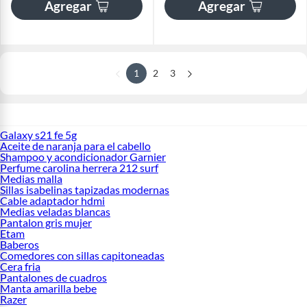
Agregar
Agregar
1
2
3
Galaxy s21 fe 5g
Aceite de naranja para el cabello
Shampoo y acondicionador Garnier
Perfume carolina herrera 212 surf
Medias malla
Sillas isabelinas tapizadas modernas
Cable adaptador hdmi
Medias veladas blancas
Pantalon gris mujer
Etam
Baberos
Comedores con sillas capitoneadas
Cera fria
Pantalones de cuadros
Manta amarilla bebe
Razer