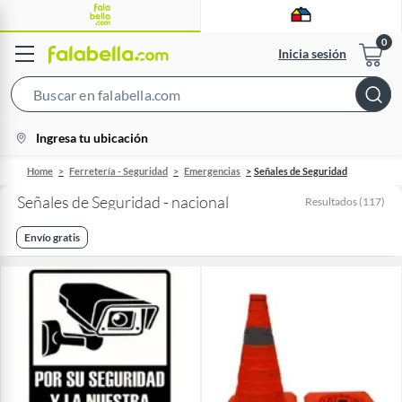
Inicia sesión
Search
Bar
location-
Ingresa tu ubicación
icon
Home
Ferretería - Seguridad
Emergencias
Señales de Seguridad
Señales de Seguridad - nacional
Resultados
(
117
)
Envío gratis