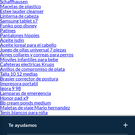
Schaffhausen
Macetas de plastico
Estee lauder cleanser
Linterna de cabeza
Samsung tablet s7
Funko pop disney
Patines
Pantalones hippies
Aceite isdin
Aceite loreal para el cabello
Juego de ollas universal 7 piezas
Arnes collares y correas para perros
Moviles infantiles para bebe
Cafeteras electricas Krups
Anillos de compromiso de plata
Talla 10 12 medias
Brasier corrector de postura
Impresora portatil
Igora 9 98
Lamparas de emergencia
Honor pad x9
Bb cream ponds medium
Maletas de viaje Mario hernandez
Tenis blancos para niña
Te ayudamos