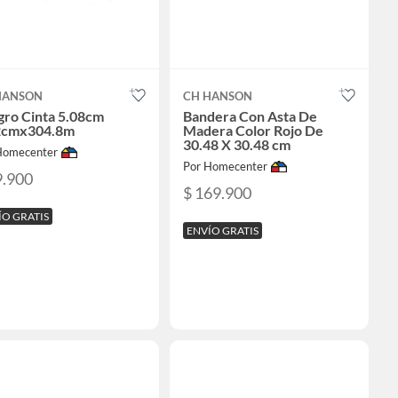
HANSON
CH HANSON
gro Cinta 5.08cm
Bandera Con Asta De
2cmx304.8m
Madera Color Rojo De
30.48 X 30.48 cm
Homecenter
Por Homecenter
9.900
$ 169.900
ÍO GRATIS
ENVÍO GRATIS