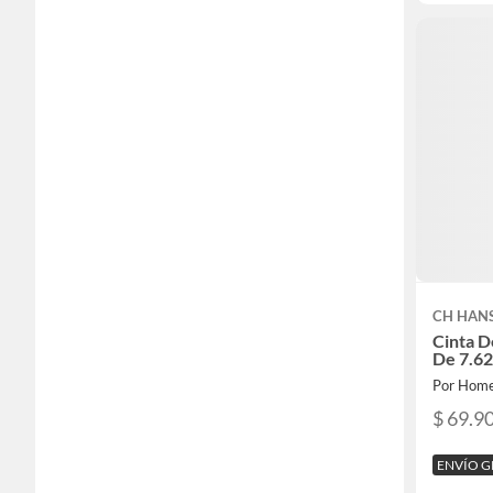
CH HAN
Cinta D
De 7.6
Por Home
$ 69.9
ENVÍO G