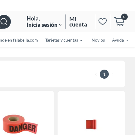
0
Hola
,
Mi
cuenta
Inicia sesión
nde en falabella.com
Tarjetas y cuentas
Novios
Ayuda
1