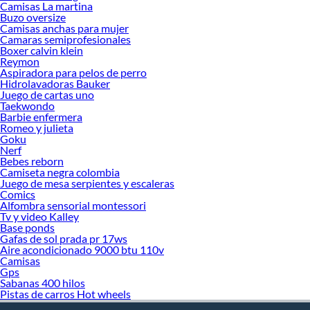
Camisas La martina
Buzo oversize
Camisas anchas para mujer
Camaras semiprofesionales
Boxer calvin klein
Reymon
Aspiradora para pelos de perro
Hidrolavadoras Bauker
Juego de cartas uno
Taekwondo
Barbie enfermera
Romeo y julieta
Goku
Nerf
Bebes reborn
Camiseta negra colombia
Juego de mesa serpientes y escaleras
Comics
Alfombra sensorial montessori
Tv y video Kalley
Base ponds
Gafas de sol prada pr 17ws
Aire acondicionado 9000 btu 110v
Camisas
Gps
Sabanas 400 hilos
Pistas de carros Hot wheels