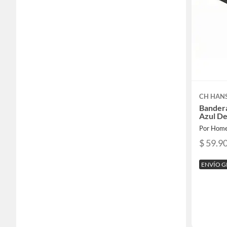
CH HAN
Bandera
Azul De
Por Home
$ 59.9
ENVÍO G