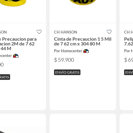
SON
CH HANSON
CH 
e Precaucion para
Cinta de Precaucion 1 5 Mil
Peli
acion 2M de 7 62
de 7 62 cm x 304 80 M
7.6
 44 M
Por Homecenter
Por 
center
$ 59.900
$ 6
00
ENVÍO GRATIS
ENV
RATIS