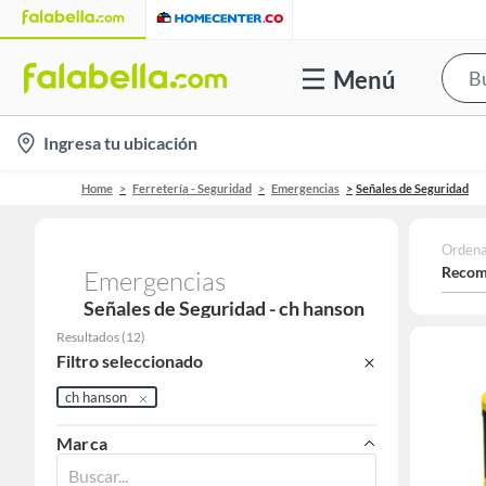
Menú
location-
Ingresa tu ubicación
icon
Home
Ferretería - Seguridad
Emergencias
Señales de Seguridad
Ordena
Recom
Emergencias
Señales de Seguridad - ch hanson
Resultados
(
12
)
Filtro seleccionado
ch hanson
Marca