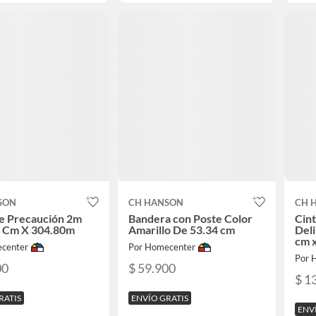
SON
CH HANSON
CH 
e Precaución 2m
Bandera con Poste Color
Cint
2 Cm X 304.80m
Amarillo De 53.34 cm
Deli
cm 
center
Por Homecenter
Por 
00
$ 59.900
$ 1
RATIS
ENVÍO GRATIS
ENV