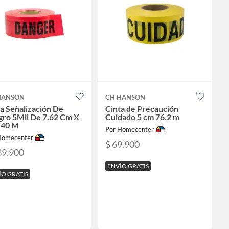
HANSON
CH HANSON
a Señalización De
Cinta de Precaución
gro 5Mil De 7.62 Cm X
Cuidado 5 cm 76.2 m
.40 M
Por Homecenter
Homecenter
$ 69.900
39.900
ENVÍO GRATIS
ÍO GRATIS