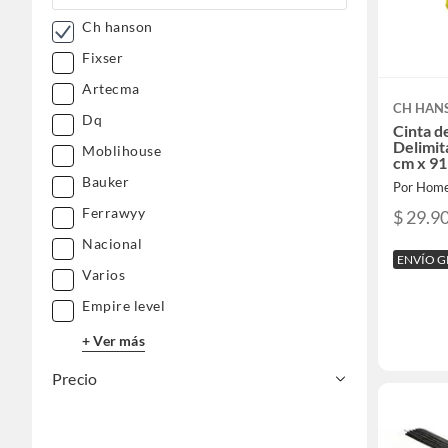
Ch hanson
Fixser
Artecma
CH HAN
Dq
Cinta d
Delimit
Moblihouse
cm x 91
Bauker
Por Home
Ferrawyy
$ 29.9
Nacional
ENVÍO G
Varios
Empire level
+ Ver más
Precio