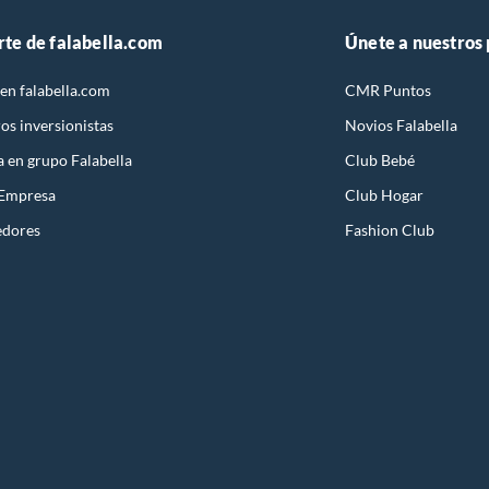
rte de falabella.com
Únete a nuestros
en falabella.com
CMR Puntos
os inversionistas
Novios Falabella
a en grupo Falabella
Club Bebé
 Empresa
Club Hogar
edores
Fashion Club