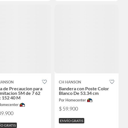
HANSON
CH HANSON
a de Precaucion para
Bandera con Poste Color
mitacion 5M de 7 62
Blanco De 53.34 cm
x 152 40 M
Por Homecenter
Homecenter
$ 59.900
39.900
ENVÍO GRATIS
ÍO GRATIS