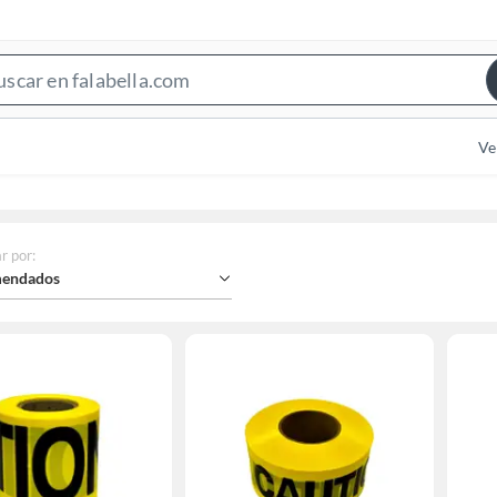
Search
Bar
Ve
r por
:
endados