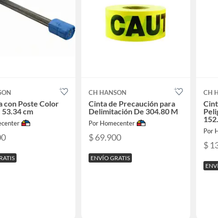
SON
CH HANSON
CH 
 con Poste Color
Cinta de Precaución para
Cint
 53.34 cm
Delimitación De 304.80 M
Peli
152
center
Por Homecenter
Por 
00
$ 69.900
$ 1
RATIS
ENVÍO GRATIS
ENV