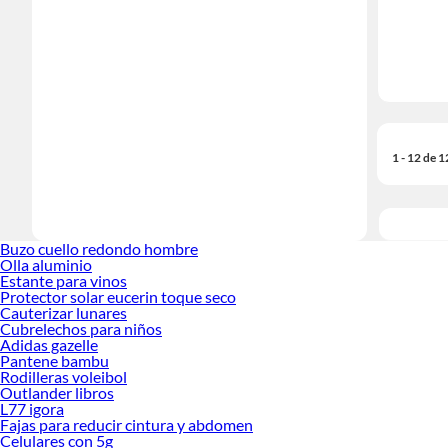
1 - 12 de 
Buzo cuello redondo hombre
Olla aluminio
Estante para vinos
Protector solar eucerin toque seco
Cauterizar lunares
Cubrelechos para niños
Adidas gazelle
Pantene bambu
Rodilleras voleibol
Outlander libros
L77 igora
Fajas para reducir cintura y abdomen
Celulares con 5g