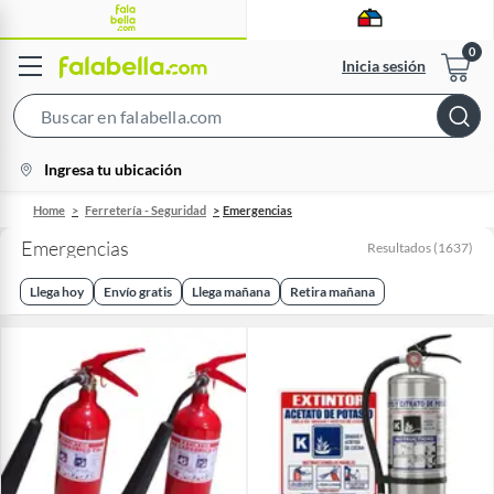
Inicia sesión
Search
Bar
location-
Ingresa tu ubicación
icon
Home
Ferretería - Seguridad
Emergencias
Emergencias
Resultados
(
1637
)
Llega hoy
Envío gratis
Llega mañana
Retira mañana