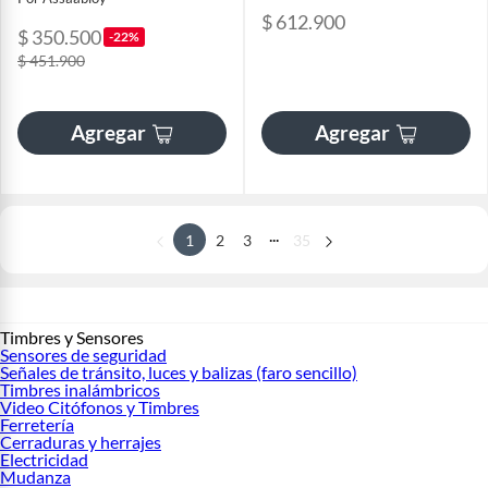
$ 612.900
$ 350.500
-22%
$ 451.900
Agregar
Agregar
...
1
2
3
35
Timbres y Sensores
Sensores de seguridad
Señales de tránsito, luces y balizas (faro sencillo)
Timbres inalámbricos
Video Citófonos y Timbres
Ferretería
Cerraduras y herrajes
Electricidad
Mudanza