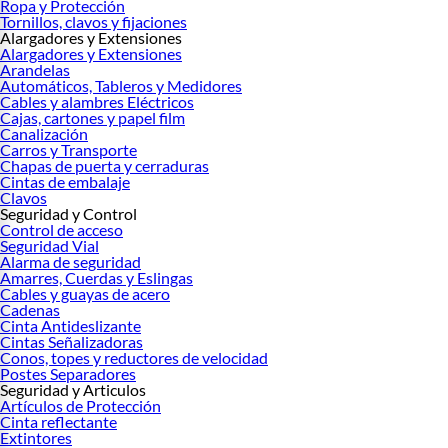
Ropa y Protección
Tornillos, clavos y fijaciones
Alargadores y Extensiones
Alargadores y Extensiones
Arandelas
Automáticos, Tableros y Medidores
Cables y alambres Eléctricos
Cajas, cartones y papel film
Canalización
Carros y Transporte
Chapas de puerta y cerraduras
Cintas de embalaje
Clavos
Seguridad y Control
Control de acceso
Seguridad Vial
Alarma de seguridad
Amarres, Cuerdas y Eslingas
Cables y guayas de acero
Cadenas
Cinta Antideslizante
Cintas Señalizadoras
Conos, topes y reductores de velocidad
Postes Separadores
Seguridad y Articulos
Artículos de Protección
Cinta reflectante
Extintores