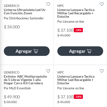
GENERICO
MPC
Linterna Ultravioleta Led Uv
Linterna Lampara Tactica
Con Función Zoom
Militar Led Recargable +
Estuche
Por Distribuciones Santander
Por Llevame on line
$ 34.000
$ 37.100
-18%
$ 45.000
Agregar
Agregar
GENERICO
MPC
Extintor ABC Multipropósito
Linterna Lampara Tactica
de 5 Libras Vigente 1 año
Militar Led Recargable +
Hogar Carro Kit Carretera
Estuche
Por MyD Essentials
Por Llevame on line
$ 49.900
$ 37.100
-18%
$ 58.000
$ 45.000