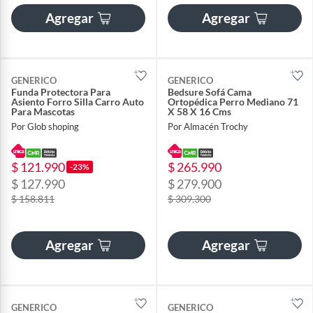
Agregar
Agregar
GENERICO
GENERICO
Funda Protectora Para
Bedsure Sofá Cama
Asiento Forro Silla Carro Auto
Ortopédica Perro Mediano 71
Para Mascotas
X 58 X 16 Cms
Por Glob shoping
Por Almacén Trochy
$ 121.990
$ 265.990
-23%
$ 127.990
$ 279.900
$ 158.811
$ 309.300
Agregar
Agregar
GENERICO
GENERICO