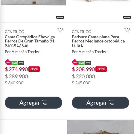
GENERICO
GENERICO
Cama Ortopédica Eheyciga
Bedsure Cama plana Para
Perros De Gran Tamaño 91
Perros Medianos ortopédica
X69 X17 Cm
talla L
Por Almacén Trochy
Por Almacén Trochy
$ 274.990
$ 208.990
-19%
-15%
$ 289.900
$ 220.000
$ 340.900
$ 245.000
Agregar
Agregar