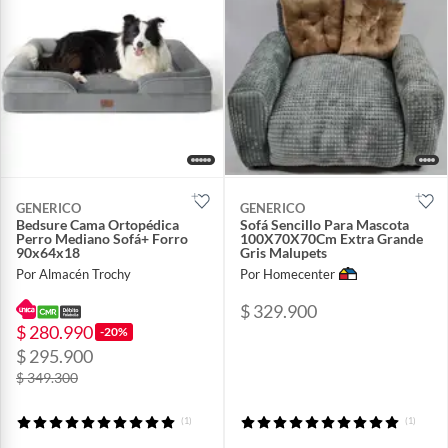
GENERICO
GENERICO
Bedsure Cama Ortopédica
Sofá Sencillo Para Mascota
Perro Mediano Sofá+ Forro
100X70X70Cm Extra Grande
90x64x18
Gris Malupets
Por Almacén Trochy
Por Homecenter
$ 329.900
$ 280.990
-20%
$ 295.900
$ 349.300
(1)
(1)