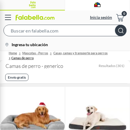
Inicia sesión
Search
Bar
location-
Ingresa tu ubicación
icon
Home
Mascotas - Perros
Casas, camas y transporte para perros
Camas de perro
Camas de perro - generico
Resultados
(
301
)
Envío gratis