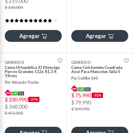
$ 219.000
$ 320.000
(3)
Agregar
Agregar
GENERICO
GENERICO
Cama Ortopédica Xl Eheyciga
Cama Colchoneta Cuadrada
Perros Grandes 112x 81.3 X
Azul Para Mascotas Talla S
19cms
Por Catlike SAS
Por Almacén Trochy
$ 75.990
-31%
$ 330.990
-27%
$ 79.990
$ 348.000
$ 109.990
$ 451.000
Agregar
Agregar