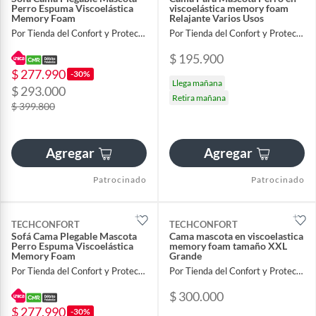
Perro Espuma Viscoelástica
viscoelástica memory foam
Memory Foam
Relajante Varios Usos
Por Tienda del Confort y Proteccion
Por Tienda del Confort y Proteccion
$ 195.900
$ 277.990
-30%
Llega mañana
$ 293.000
Retira mañana
$ 399.800
Agregar
Agregar
Patrocinado
Patrocinado
TECHCONFORT
TECHCONFORT
Sofá Cama Plegable Mascota
Cama mascota en viscoelastica
Perro Espuma Viscoelástica
memory foam tamaño XXL
Memory Foam
Grande
Por Tienda del Confort y Proteccion
Por Tienda del Confort y Proteccion
$ 300.000
$ 277.990
-30%