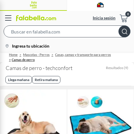
Inicia sesión
Search
Bar
location-
Ingresa tu ubicación
icon
Home
Mascotas - Perros
Casas, camas y transporte para perros
Camas de perro
Camas de perro - techconfort
Resultados
(
9
)
Llega mañana
Retira mañana