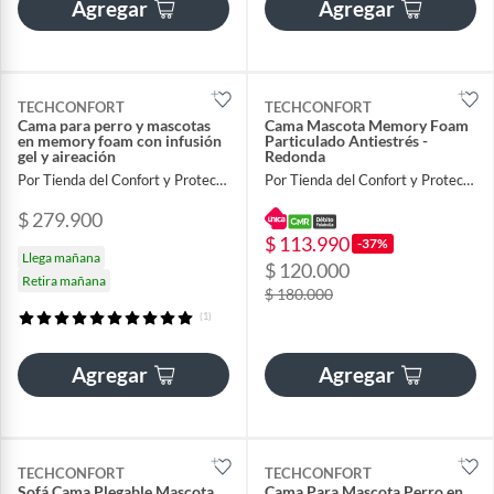
Agregar
Agregar
TECHCONFORT
TECHCONFORT
Cama para perro y mascotas
Cama Mascota Memory Foam
en memory foam con infusión
Particulado Antiestrés -
gel y aireación
Redonda
Por Tienda del Confort y Proteccion
Por Tienda del Confort y Proteccion
$ 279.900
$ 113.990
-37%
Llega mañana
$ 120.000
Retira mañana
$ 180.000
(1)
Agregar
Agregar
TECHCONFORT
TECHCONFORT
Sofá Cama Plegable Mascota
Cama Para Mascota Perro en