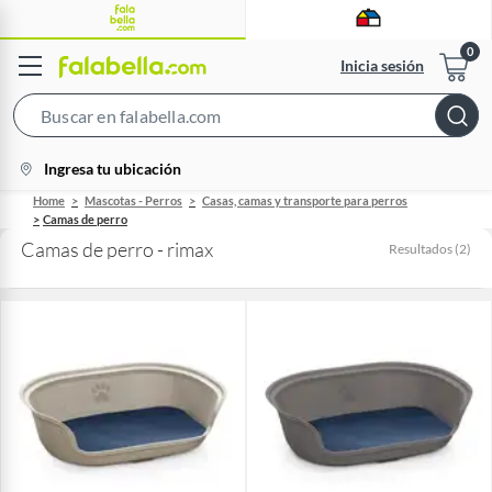
Inicia sesión
Search
Bar
location-
Ingresa tu ubicación
icon
Home
Mascotas - Perros
Casas, camas y transporte para perros
Camas de perro
Camas de perro - rimax
Resultados
(
2
)