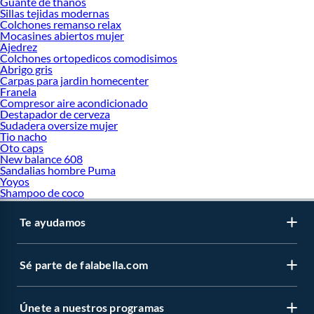
Guante de thanos
Sillas tejidas modernas
Colchones remanso relax
Mocasines abiertos mujer
Ajedrez
Colchones ortopedicos comodisimos
Abrigo gris
Carpas para jardin homecenter
Franela
Compresor aire acondicionado
Destapador de cerveza
Sudadera oversize mujer
Tio nacho
Oto caps
New balance 608
Sandalias hombre Puma
Yoyos
Shampoo de coco
Te ayudamos
Sé parte de falabella.com
Únete a nuestros programas