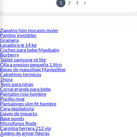
1
2
3
Zapatos tipo mocasin mujer
Panties invisibles
Gramera
Lavadora lg 14 kg
Coches para bebe Maxibaby
Burberry
Tablet samsung s6 lite
Olla a presion pequeña 1 litro
Bases de maquillaje Maybelline
Calcetines termicos
1hora
Tenis para ninas
Corral grande para bebe
Pantalon rojo hombre
Pocillo mug
Pantalones slim fit hombre
Cera depilatoria
Llaves de impacto
Base ponds
Microfonos Rode
Carolina herrera 212 vip
Juegos de armar figuras