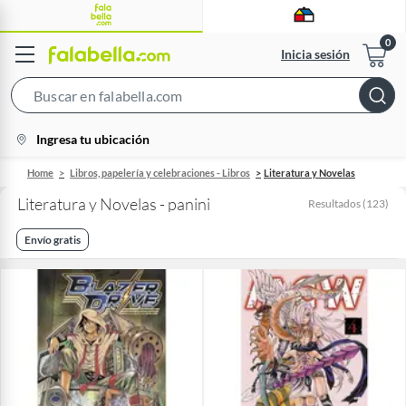
Inicia sesión
Search
Bar
location-
Ingresa tu ubicación
icon
Home
Libros, papelería y celebraciones - Libros
Literatura y Novelas
Literatura y Novelas - panini
Resultados
(
123
)
Envío gratis