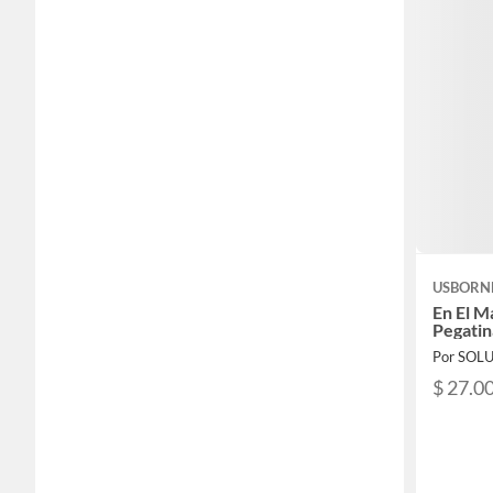
USBORN
En El M
Pegatin
$ 27.0