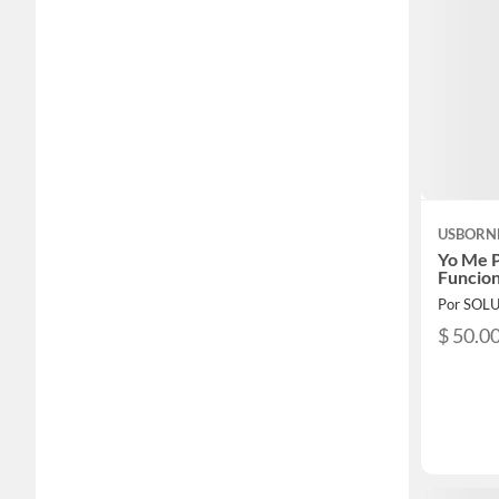
USBORN
Yo Me 
Funcion
$ 50.0