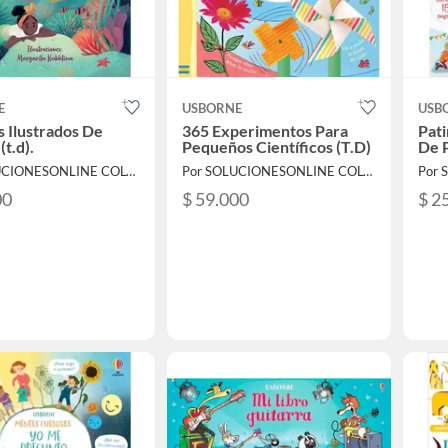
E
USBORNE
USB
 Ilustrados De
365 Experimentos Para
Pati
(t.d).
Pequeños Científicos (T.D)
De 
Por SOLUCIONESONLINE COLOMBIA SAS
Por SOLUCIONESONLINE COLOMBIA SAS
00
$ 59.000
$ 2