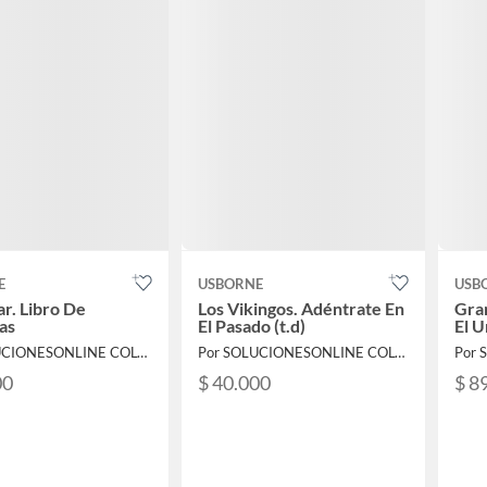
E
USBORNE
USB
ar. Libro De
Los Vikingos. Adéntrate En
Gra
as
El Pasado (t.d)
El U
Por SOLUCIONESONLINE COLOMBIA SAS
Por SOLUCIONESONLINE COLOMBIA SAS
00
$ 40.000
$ 8