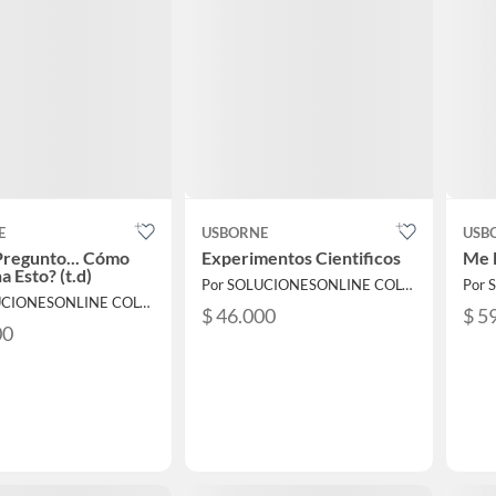
E
USBORNE
USB
Pregunto... Cómo
Experimentos Cientificos
Me D
a Esto? (t.d)
Por SOLUCIONESONLINE COLOMBIA SAS
Por SOLUCIONESONLINE COLOMBIA SAS
$ 46.000
$ 5
00