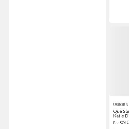
USBORN
Qué Son
Katie 