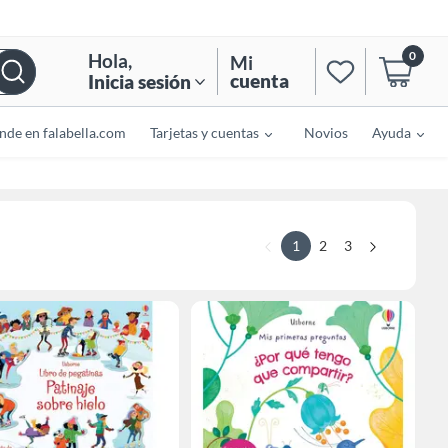
0
Hola
,
Mi
cuenta
Inicia sesión
nde en falabella.com
Tarjetas y cuentas
Novios
Ayuda
1
2
3