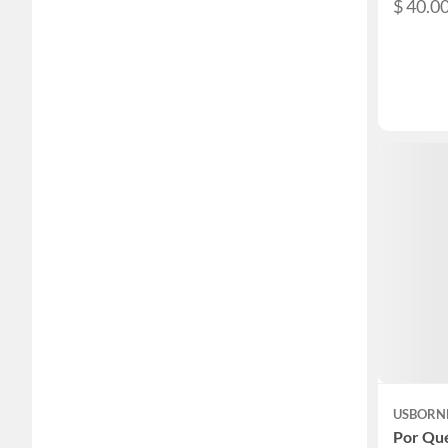
$ 40.0
USBORN
Por Qu