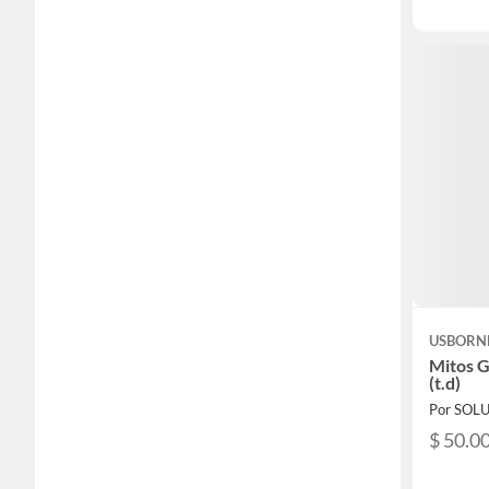
USBORN
Mitos G
(t.d)
$ 50.0