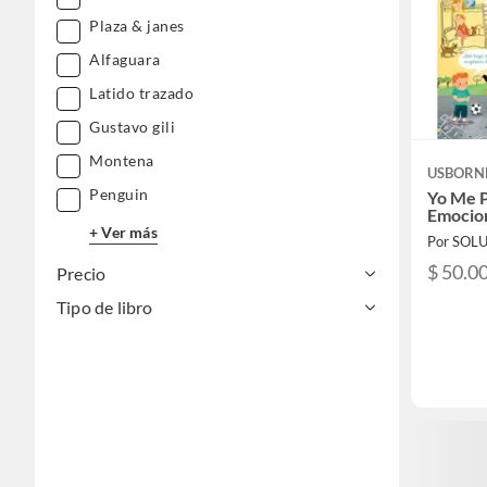
Plaza & janes
Alfaguara
Latido trazado
Gustavo gili
Montena
USBORN
Penguin
Yo Me P
Emocion
+ Ver más
$ 50.0
Precio
Tipo de libro