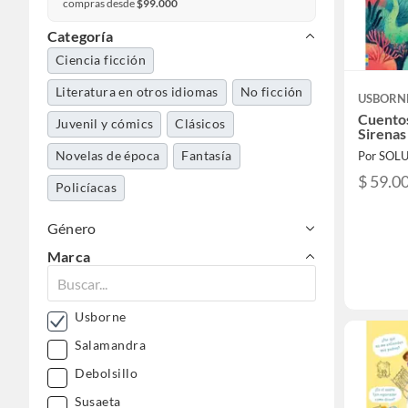
compras desde
$99.000
Categoría
Ciencia ficción
Literatura en otros idiomas
No ficción
USBORN
Cuentos
Juvenil y cómics
Clásicos
Sirenas 
Novelas de época
Fantasía
$ 59.0
Policíacas
Género
Marca
Usborne
Salamandra
Debolsillo
Susaeta