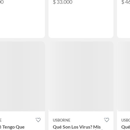
00
$ 33.000
$ 4
E
USBORNE
USB
é Tengo Que
Qué Son Los Virus? Mis
Qué