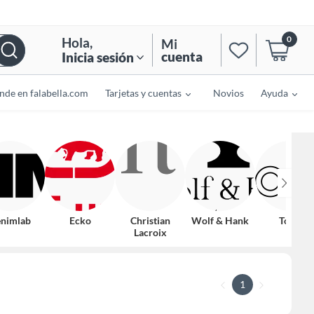
0
Hola
,
Mi
cuenta
Inicia sesión
nde en falabella.com
Tarjetas y cuentas
Novios
Ayuda
nimlab
Ecko
Christian
Wolf & Hank
Totto
Lacroix
1