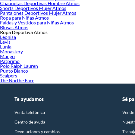
Chaquetas Deportivas Hombre Atmos
Shorts Deportivos Mujer Atmos
Pantalones Deportivos Mujer Atmos
Ropa para Niñas Atmos
Faldas y Vestidos para Niñas Atmos
Blusas Atmos
Ropa Deportiva Atmos
Leonisa
Levis
Lunia
Monastery
Mango
Patprimo
Polo Ralph Lauren
Punto Blanco
Scalpers
The Northe Face
Te ayudamos
Sé pa
Venta telefónica
Vende 
Centro de ayuda
Nuestr
Devoluciones y cambios
Trabaj