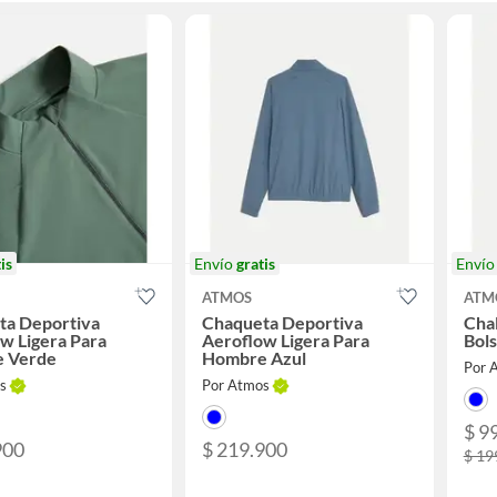
is
Envío
gratis
Enví
ATMOS
ATM
ta Deportiva
Chaqueta Deportiva
Cha
w Ligera Para
Aeroflow Ligera Para
Bols
 Verde
Hombre Azul
Por 
s
Por Atmos
$ 9
900
$ 219.900
$ 19