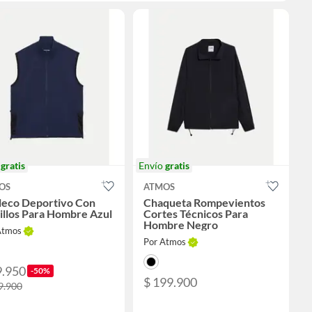
o
gratis
Envío
gratis
OS
ATMOS
leco Deportivo Con
Chaqueta Rompevientos
illos Para Hombre Azul
Cortes Técnicos Para
Hombre Negro
Atmos
Por Atmos
9.950
-50%
$ 199.900
9.900