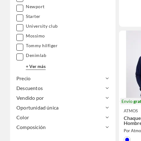
Newport
Starter
University club
Mossimo
Tommy hilfiger
Denimlab
+ Ver más
Precio
Descuentos
Vendido por
Envío
grat
Oportunidad única
ATMOS
Color
Chaque
Hombre
Composición
Por Atmo