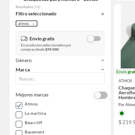
Resultados
(
11
)
Filtro seleccionado
atmos
Envío gratis
En productos seleccionados por
compras desde
$99.000
Género
Marca
Envío
grat
ATMOS
Chaque
Aeroflo
Mejores marcas
Hombre
Atmos
Por Atmo
La martina
$ 219.
Bearcliff
Basement