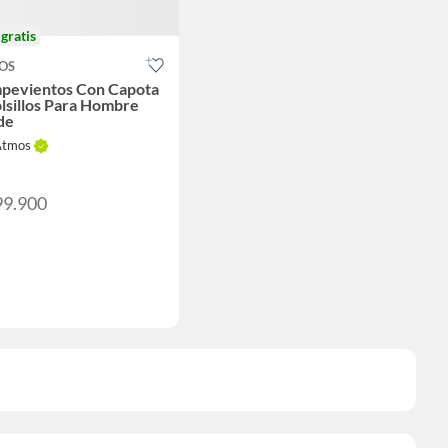
o
gratis
OS
pevientos Con Capota
lsillos Para Hombre
de
Atmos
99.900