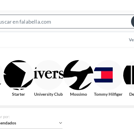
Search
Bar
Ve
Starter
University Club
Mossimo
Tommy Hilfiger
De
r por
:
endados