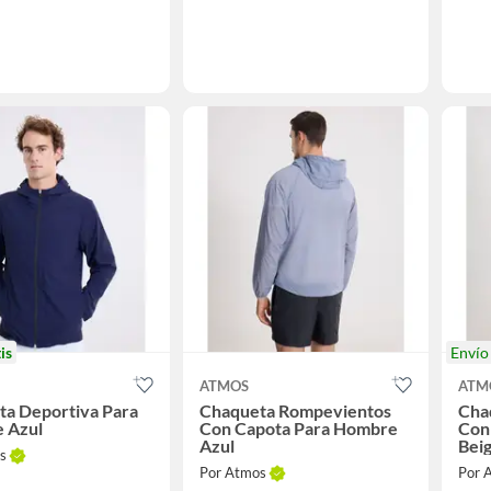
is
Enví
ATMOS
ATM
ta Deportiva Para
Chaqueta Rompevientos
Cha
 Azul
Con Capota Para Hombre
Con
Azul
Bei
s
Por Atmos
Por 