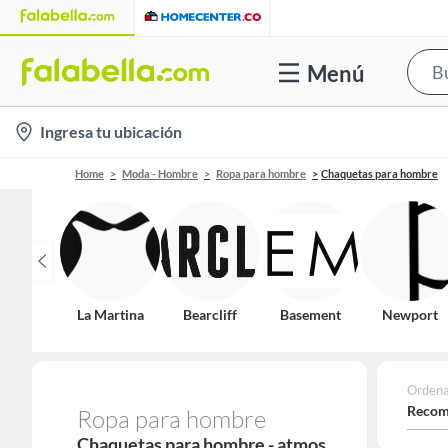
Menú
location-
Ingresa tu ubicación
icon
Home
Moda - Hombre
Ropa para hombre
Chaquetas para hombre
La Martina
Bearcliff
Basement
Newport
Ordena
Recom
Ropa para hombre
Chaquetas para hombre - atmos