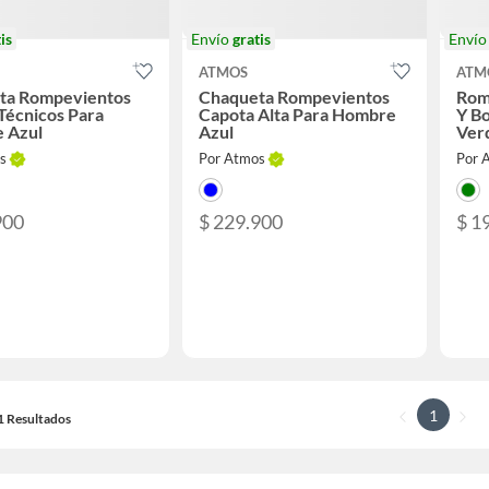
is
Envío
gratis
Enví
ATMOS
ATM
ta Rompevientos
Chaqueta Rompevientos
Rom
Técnicos Para
Capota Alta Para Hombre
Y Bo
 Azul
Azul
Ver
s
Por Atmos
Por 
900
$ 229.900
$ 1
1
11 Resultados