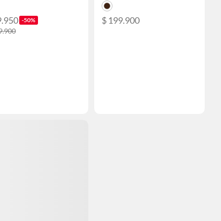
9.950
$ 199.900
-50%
9.900