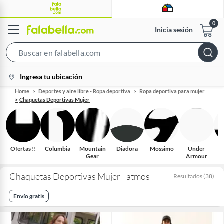
Inicia sesión
Search
Bar
location-
Ingresa tu ubicación
icon
Home
Deportes y aire libre - Ropa deportiva
Ropa deportiva para mujer
Chaquetas Deportivas Mujer
Ofertas !!
Columbia
Mountain
Diadora
Mossimo
Under
Gear
Armour
Chaquetas Deportivas Mujer - atmos
Resultados
(
38
)
Envío gratis