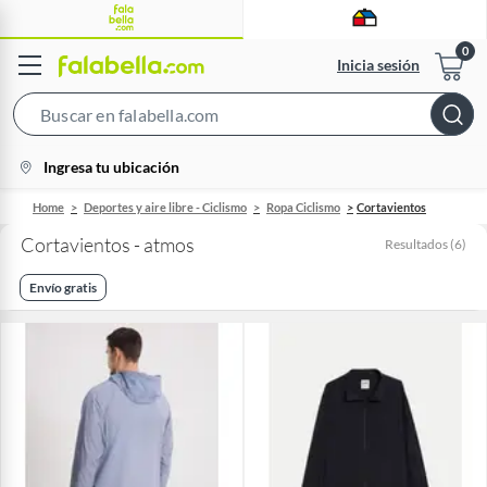
Inicia sesión
Search
Bar
location-
Ingresa tu ubicación
icon
Home
Deportes y aire libre - Ciclismo
Ropa Ciclismo
Cortavientos
Cortavientos - atmos
Resultados
(
6
)
Envío gratis