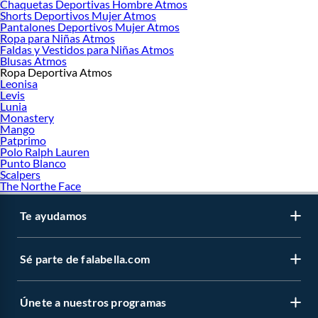
Chaquetas Deportivas Hombre Atmos
Shorts Deportivos Mujer Atmos
Pantalones Deportivos Mujer Atmos
Ropa para Niñas Atmos
Faldas y Vestidos para Niñas Atmos
Blusas Atmos
Ropa Deportiva Atmos
Leonisa
Levis
Lunia
Monastery
Mango
Patprimo
Polo Ralph Lauren
Punto Blanco
Scalpers
The Northe Face
Te ayudamos
Sé parte de falabella.com
Únete a nuestros programas