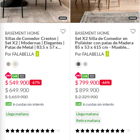
BASEMENT HOME
BASEMENT HOME
Sillas de Comedor Creston |
Set X2 Silla de Comedor en
Set X2 | Modernas | Elegantes |
Poliéster con patas de Madera
Patas de Metal | 83.5 x 57 x
85 x 53 x 615 cm - Mueble
48.5 cm
Kant - 0% Interés a 3, 6 o 12
Por FALABELLA
Por FALABELLA
Cuotas Pagando con tu CMR
Banco Falabella
$ 549.900
$ 799.900
-67%
-66%
$ 649.900
$ 899.900
$ 1.659.900
$ 2.329.900
6
cuotas sin interés
6
cuotas sin interés
Llega mañana
Llega mañana
Retira mañana
(1)
(3)