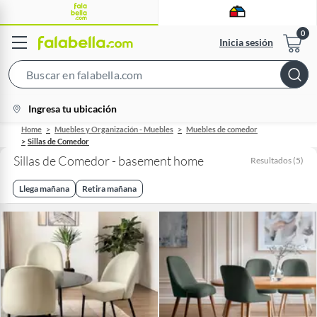
Inicia sesión
Search
Bar
location-
Ingresa tu ubicación
icon
Home
Muebles y Organización - Muebles
Muebles de comedor
Sillas de Comedor
Sillas de Comedor - basement home
Resultados
(
5
)
Llega mañana
Retira mañana