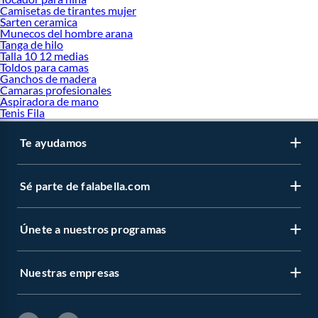
Camisetas de tirantes mujer
Sarten ceramica
Munecos del hombre arana
Tanga de hilo
Talla 10 12 medias
Toldos para camas
Ganchos de madera
Camaras profesionales
Aspiradora de mano
Tenis Fila
Te ayudamos
Sé parte de falabella.com
Únete a nuestros programas
Nuestras empresas