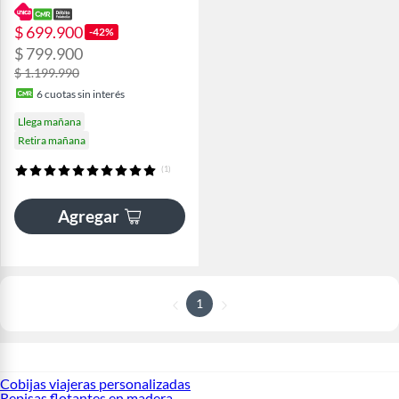
$ 699.900
-42%
$ 799.900
$ 1.199.990
6
cuotas sin interés
Llega mañana
Retira mañana
(1)
Agregar
1
Cobijas viajeras personalizadas
Repisas flotantes en madera