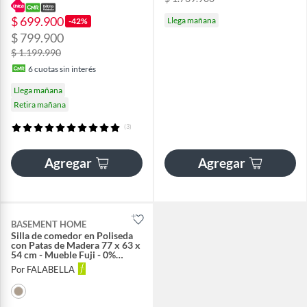
$ 699.900
Llega mañana
-42%
$ 799.900
$ 1.199.990
6
cuotas sin interés
Llega mañana
Retira mañana
(3)
Agregar
Agregar
BASEMENT HOME
Silla de comedor en Poliseda
con Patas de Madera 77 x 63 x
54 cm - Mueble Fuji - 0%
Interés a 3, 6 o 12 Cuotas
Por FALABELLA
Pagando con tu CMR Banco
Falabella