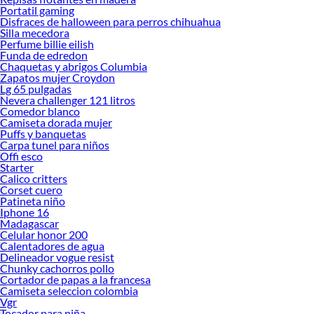
Portatil gaming
Disfraces de halloween para perros chihuahua
Silla mecedora
Perfume billie eilish
Funda de edredon
Chaquetas y abrigos Columbia
Zapatos mujer Croydon
Lg 65 pulgadas
Nevera challenger 121 litros
Comedor blanco
Camiseta dorada mujer
Puffs y banquetas
Carpa tunel para niños
Offi esco
Starter
Calico critters
Corset cuero
Patineta niño
Iphone 16
Madagascar
Celular honor 200
Calentadores de agua
Delineador vogue resist
Chunky cachorros pollo
Cortador de papas a la francesa
Camiseta seleccion colombia
Vgr
Tocador para niña