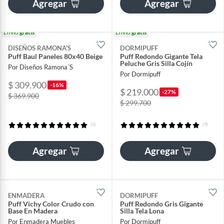
Agregar
Agregar
Envío
gratis
Envío
gratis
DISEÑOS RAMONA'S
DORMIPUFF
Puff Baul Paneles 80x40 Beige
Puff Redondo Gigante Tela
Peluche Gris Silla Cojín
Por Diseños Ramona´S
Por Dormipuff
$ 309.900
-16%
$ 219.000
-27%
$ 369.900
$ 299.700
(6)
(9)
Agregar
Agregar
ENMADERA
DORMIPUFF
Puff Vichy Color Crudo con
Puff Redondo Gris Gigante
Base En Madera
Silla Tela Lona
Por Enmadera Muebles
Por Dormipuff