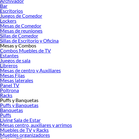
Archivador
Bar
Hot Sale
.
Escritorios
Juegos de Comedor
Lockers
Descubre más productos de muebles para el hogar:
Mesas de Comedor
Mesas de reuniones
Comedores
Sillas de Comedor
Salas
Sillas de Escritorio y Oficina
Sofás
Mesas y Combos
Sofá camas
Combos Muebles de TV
Puffs
Estantes
Mesas de centro
Juegos de sala
Libreros
Muebles de oficina
Mesas de centro y Auxiliares
Escritorios
Mesas Fijas
Sillas de oficina
Mesas laterales
Panel TV
Poltrona
Racks
Puffs y Banquetas
Puffs y Banquetas
Banquetas
Puffs
Living Sala de Estar
Mesas centro, auxiliares y arrimos
Muebles de TV y Racks
Muebles organizadores