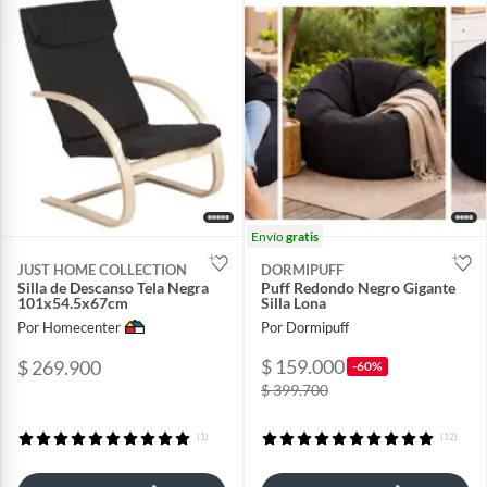
Envío
gratis
JUST HOME COLLECTION
DORMIPUFF
Silla de Descanso Tela Negra
Puff Redondo Negro Gigante
101x54.5x67cm
Silla Lona
Por Homecenter
Por Dormipuff
$ 159.000
$ 269.900
-60%
$ 399.700
(1)
(12)