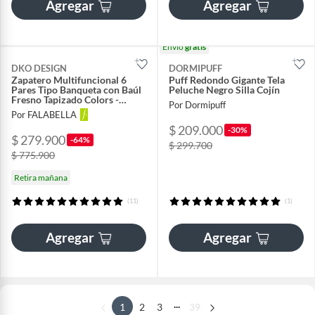
Agregar
Agregar
Envío
gratis
DKO DESIGN
DORMIPUFF
Zapatero Multifuncional 6
Puff Redondo Gigante Tela
Pares Tipo Banqueta con Baúl
Peluche Negro Silla Cojín
Fresno Tapizado Colors -
Por Dormipuff
Mueble Organizador de
Por FALABELLA
Zapatos 61.5 x 43 x 31.5 cm
$ 209.000
-30%
$ 279.900
-64%
$ 299.700
$ 775.900
Retira mañana
(11)
(1)
Agregar
Agregar
...
1
2
3
39