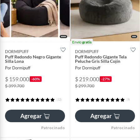
Envío
gratis
DORMIPUFF
DORMIPUFF
Puff Redondo Negro Gigante
Puff Redondo Gigante Tela
Silla Lona
Peluche Gris Silla Cojín
Por Dormipuff
Por Dormipuff
$ 159.000
$ 219.000
-60%
-27%
$ 399.700
$ 299.700
(12)
(9)
Agregar
Agregar
Patrocinado
Patrocinado