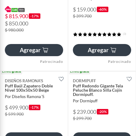
$ 159.000
-60%
$ 815.900
$ 399.700
-17%
$ 850.000
$ 980.000
(3)
Agregar
Agregar
Patrocinado
Patrocinado
Envío
gratis
Envío
gratis
DISEÑOS RAMONA'S
DORMIPUFF
Puff Baúl Zapatero Doble
Puff Redondo Gigante Tela
Nivel 100x50x50 Beige
Peluche Blanco Silla Cojín
Dormipuff.
Por Diseños Ramona´S
Por Dormipuff
$ 499.900
-17%
$ 239.000
-20%
$ 599.900
$ 299.700