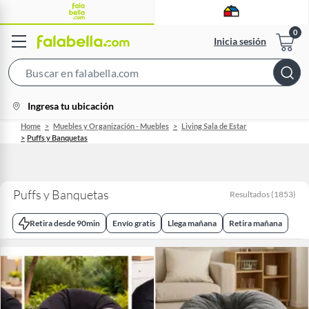
Inicia sesión
Search
Bar
location-
Ingresa tu ubicación
icon
Home
Muebles y Organización - Muebles
Living Sala de Estar
Puffs y Banquetas
Puffs y Banquetas
Resultados
(
1853
)
Retira desde 90min
Envío gratis
Llega mañana
Retira mañana