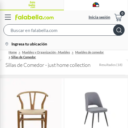
Inicia sesión
Search
Bar
location-
Ingresa tu ubicación
icon
Home
Muebles y Organización - Muebles
Muebles de comedor
Sillas de Comedor
Sillas de Comedor - just home collection
Resultados
(
18
)