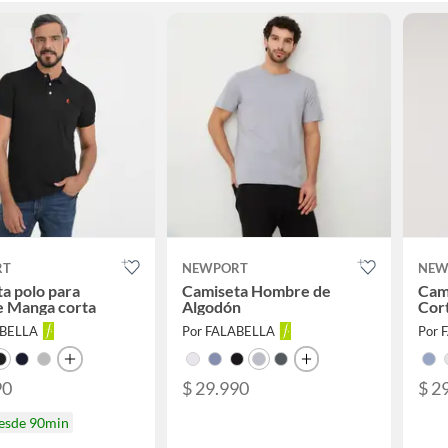
RT
NEWPORT
NEW
a polo para
Camiseta Hombre de
Cam
 Manga corta
Algodón
Cor
ABELLA
Por FALABELLA
Por 
90
$ 29.990
$ 2
desde 90min