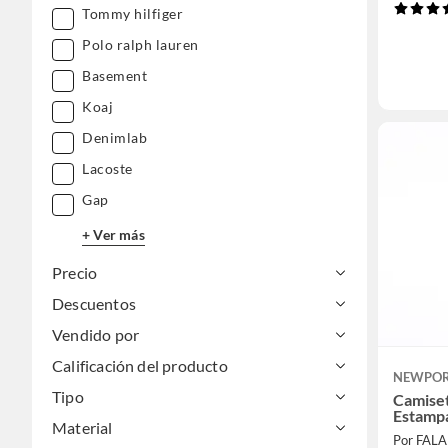
Tommy hilfiger
Polo ralph lauren
Basement
Koaj
Denimlab
Lacoste
Gap
+ Ver más
Precio
Descuentos
Vendido por
Calificación del producto
NEWPO
Tipo
Camise
Estamp
Material
Por FAL