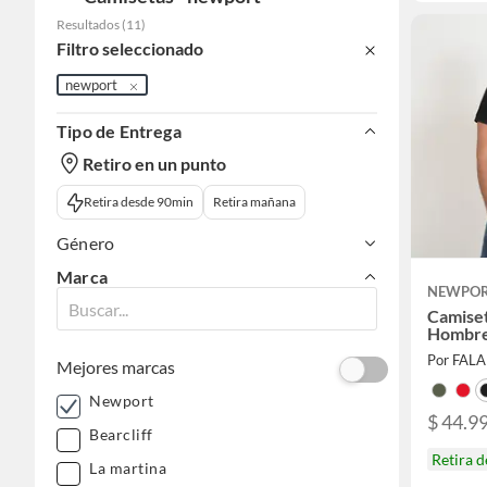
Resultados
(
11
)
Filtro seleccionado
newport
Tipo de Entrega
Retiro en un punto
Retira desde 90min
Retira mañana
Género
Marca
NEWPO
Camiset
Hombre
Por FAL
Mejores marcas
Newport
$ 44.9
Bearcliff
Retira 
La martina