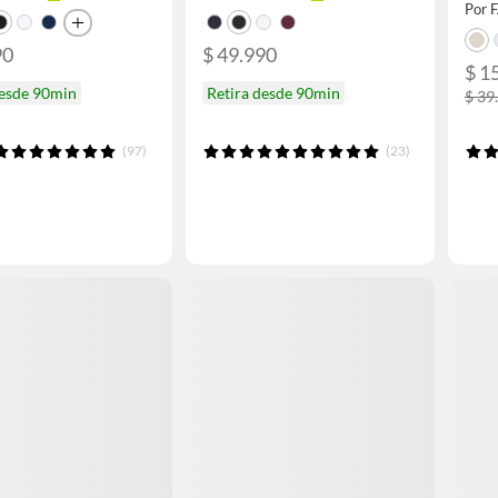
Por 
90
$ 49.990
$ 1
desde 90min
Retira desde 90min
$ 39
(97)
(23)