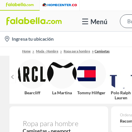
Menú
location-
Ingresa tu ubicación
icon
Home
Moda - Hombre
Ropa para hombre
Camisetas
Bearcliff
La Martina
Tommy Hilfiger
Polo Ralph
Lauren
Ordena
Recom
Ropa para hombre
Camisetas - newport