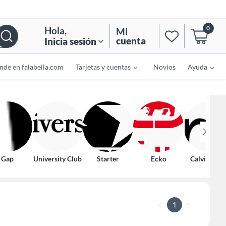
0
Hola
,
Mi
cuenta
Inicia sesión
nde en falabella.com
Tarjetas y cuentas
Novios
Ayuda
Gap
University Club
Starter
Ecko
Calvin Klei
1