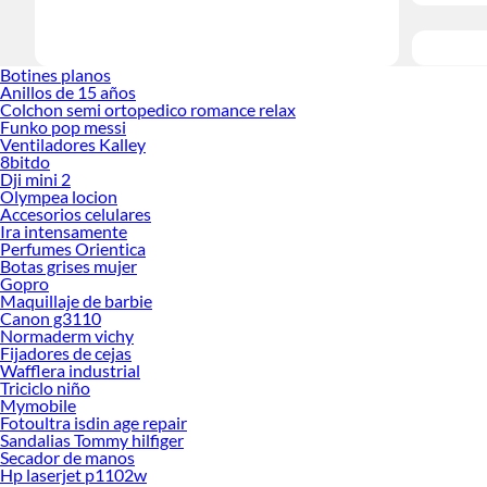
Botines planos
Anillos de 15 años
Colchon semi ortopedico romance relax
Funko pop messi
Ventiladores Kalley
8bitdo
Dji mini 2
Olympea locion
Accesorios celulares
Ira intensamente
Perfumes Orientica
Botas grises mujer
Gopro
Maquillaje de barbie
Canon g3110
Normaderm vichy
Fijadores de cejas
Wafflera industrial
Triciclo niño
Mymobile
Fotoultra isdin age repair
Sandalias Tommy hilfiger
Secador de manos
Hp laserjet p1102w