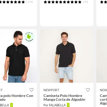
(176)
(70)
RT
NEWPORT
NEW
ta polo Hombre Con
Camiseta Polo Hombre
Cam
ado
Manga Corta de Algodón
cor
Alg
ABELLA
Por FALABELLA