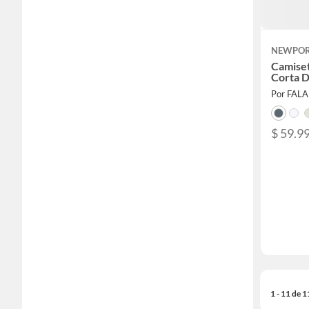
NEWPO
Camise
Corta 
Por FAL
$ 59.9
1 - 11 de 