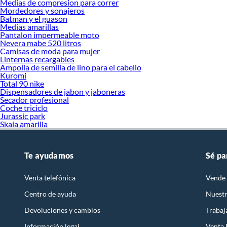
Medias de compresion para correr
Mordedores y sonajeros
Batman y el guason
Medias amarillas
Pantalon impermeable moto
Nevera mabe 520 litros
Camisas de moda para mujer
Linternas recargables
Ampolla de semilla de lino para el cabello
Kuromi
Total 90 nike
Dispensadores de jabon y jaboneras
Secador profesional
Coche triciclo
Jurassic park
Skala amarilla
Te ayudamos
Sé pa
Venta telefónica
Vende 
Centro de ayuda
Nuestr
Devoluciones y cambios
Trabaj
Información legal
Venta