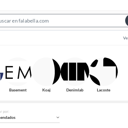
Search
Bar
Ve
Basement
Koaj
Denimlab
Lacoste
r por
:
endados