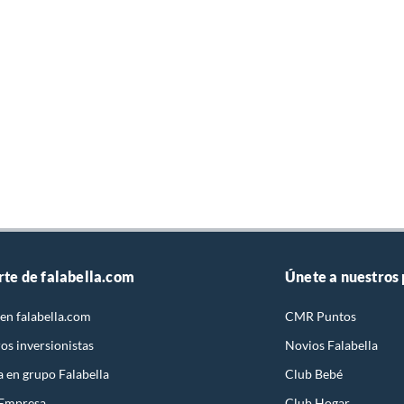
rte de falabella.com
Únete a nuestros
en falabella.com
CMR Puntos
os inversionistas
Novios Falabella
a en grupo Falabella
Club Bebé
 Empresa
Club Hogar