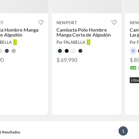
RT
NEWPORT
NEW
ta Hombre Manga
Camiseta Polo Hombre
Cam
De Algodón
Manga Corta de Algodón
Lar
ABELLA
Por FALABELLA
Por 
90
$ 69.990
$ 8
Últim
1
11 Resultados