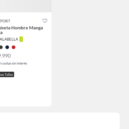
PORT
iseta Hombre Manga
ga
FALABELLA
9.990
3
cuotas sin interés
as Tallas