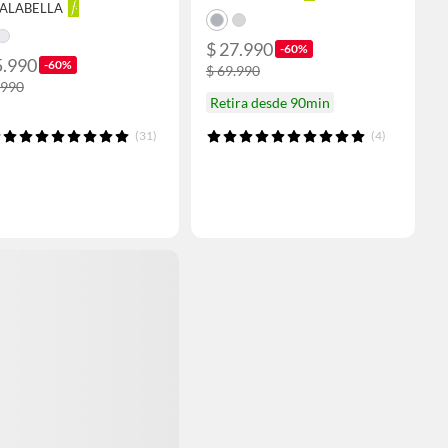
FALABELLA
$ 27.990
-60%
5.990
-60%
$ 69.990
.990
Retira desde 90min
(31)
(4)